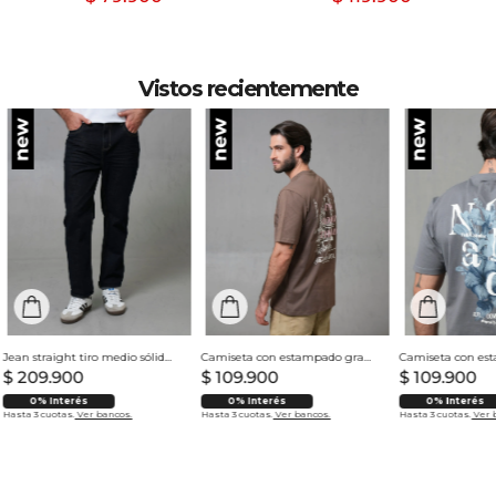
Vistos recientemente
Jean straight tiro medio sólido para hombre
Camiseta con estampado grande en espalda para hombre
$
209
.
900
$
109
.
900
$
109
.
900
0% Interés
0% Interés
0% Interés
Hasta 3 cuotas.
Ver bancos.
Hasta 3 cuotas.
Ver bancos.
Hasta 3 cuotas.
Ver 