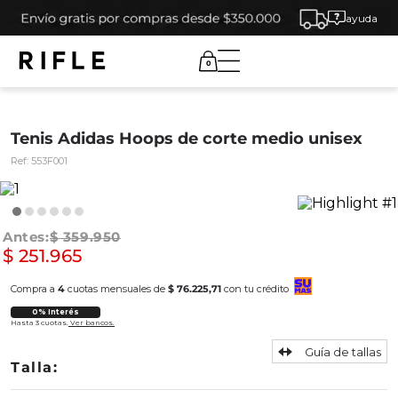
ayuda
0
Tenis Adidas Hoops de corte medio unisex
Ref:
553F001
$
359
.
950
$
251
.
965
Compra a
4
cuotas mensuales de
$ 76.225,71
con tu crédito
0% Interés
Hasta 3 cuotas.
Ver bancos.
Guía de tallas