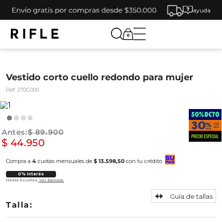
ayuda
0
Vestido corto cuello redondo para mujer
Ref:
270G000
$
89
.
900
$
44
.
950
Compra a
4
cuotas mensuales de
$ 13.598,50
con tu crédito
0% Interés
Hasta 3 cuotas.
Ver bancos.
Guía de tallas