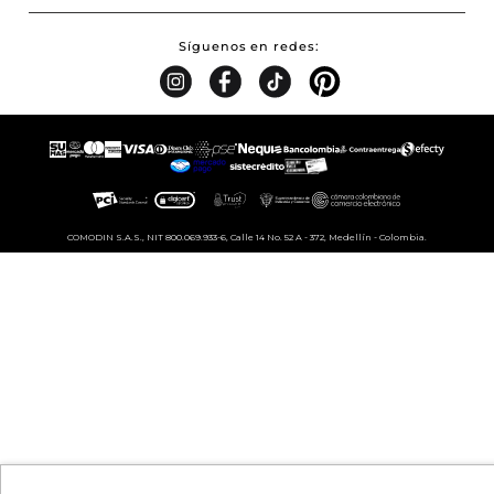
Síguenos en redes
COMODIN S.A.S., NIT 800.069.933-6, Calle 14 No. 52 A - 372, Medellín - Colombia.