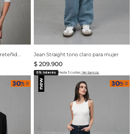
lla
Selecciona tu talla
4
6
8
10
12
14
16
Camisa icónica con diseño preteñido a rayas para mujer
Jean Straight tono claro para mujer
$
209
.
900
0% Interés
Hasta 3 cuotas.
Ver bancos.