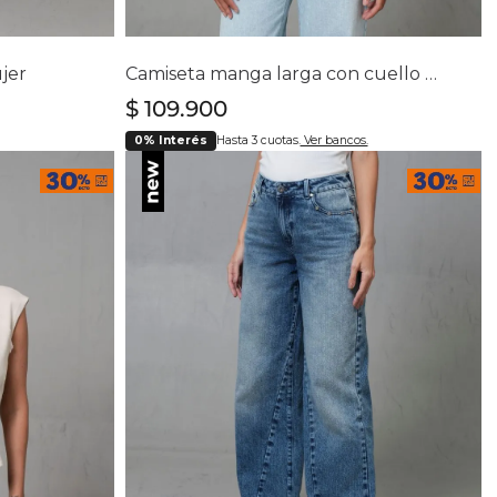
lla
Selecciona tu talla
16
S
M
L
XL
ujer
Camiseta manga larga con cuello en V para mujer
$
109
.
900
0% Interés
Hasta 3 cuotas.
Ver bancos.