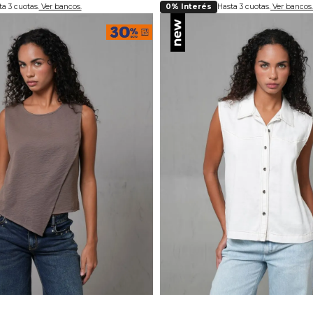
a 3 cuotas.
Ver bancos.
0% Interés
Hasta 3 cuotas.
Ver bancos.
lecciona tu talla
Selecciona tu ta
S
M
L
XL
S
M
L
XL