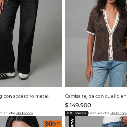
Chaquetas y Chalecos
lecos
lecciona tu talla
Selecciona tu ta
6
8
10
12
14
16
S
M
L
XL
Jean wide leg con accesorio metálico para mujer
$
149
.
900
a 3 cuotas.
Ver bancos.
0% Interés
Hasta 3 cuotas.
Ver bancos.