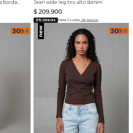
Camisa regular manga larga bordado
Jean wide leg tiro alto denim
$
209
.
900
0% Interés
Hasta 3 cuotas.
Ver bancos.