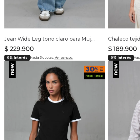
Selecciona tu talla
Se
4
6
8
10
12
14
16
Jean Wide Leg tono claro para Mujer
$
229
.
900
$
189
.
900
0% Interés
Hasta 3 cuotas.
Ver bancos.
0% Interés
Hast