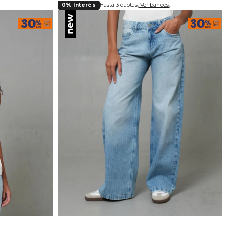
0% Interés
Hasta 3 cuotas.
Ver bancos.
lla
Selecciona tu talla
4
6
8
10
12
14
16