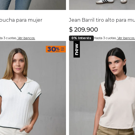
lecciona tu talla
Selecciona tu ta
S
M
L
XL
4
6
8
10
12
14
pucha para mujer
Jean Barril tiro alto para m
$
209
.
900
a 3 cuotas.
Ver bancos.
0% Interés
Hasta 3 cuotas.
Ver bancos.