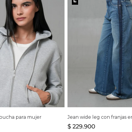
lecciona tu talla
Selecciona tu ta
S
M
L
XL
4
6
8
10
12
14
pucha para mujer
$
229
.
900