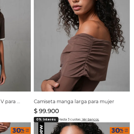
lla
Selecciona tu talla
S
M
L
XL
Camisa tejida con cuello en V para mujer
Camiseta manga larga para mujer
$
99
.
900
0% Interés
Hasta 3 cuotas.
Ver bancos.