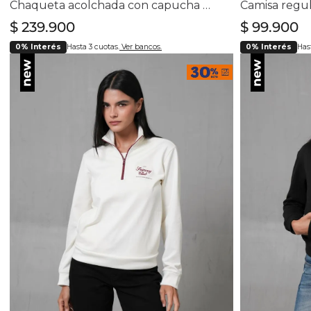
Chaqueta acolchada con capucha para mujer
$
239
.
900
$
99
.
900
0% Interés
Hasta 3 cuotas.
Ver bancos.
0% Interés
Hast