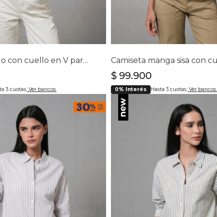
lecciona tu talla
Selecciona tu ta
S
M
L
XL
S
M
L
XL
Chaleco tejido con cuello en V para mujer
$
99
.
900
a 3 cuotas.
Ver bancos.
0% Interés
Hasta 3 cuotas.
Ver bancos.