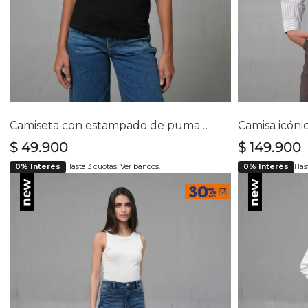
Selecciona tu talla
Se
S
M
L
XL
Camiseta con estampado de puma en punto corazón para mujer
$
49
.
900
$
149
.
900
0% Interés
Hasta 3 cuotas.
Ver bancos.
0% Interés
Hast