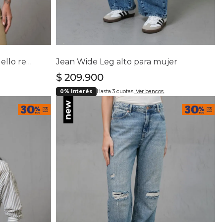
lla
Selecciona tu talla
4
6
8
10
12
14
16
Camiseta manga sisa con cuello redondo para mujer
Jean Wide Leg alto para mujer
$
209
.
900
0% Interés
Hasta 3 cuotas.
Ver bancos.