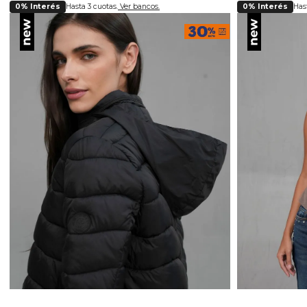
0% Interés
Hasta 3 cuotas.
Ver bancos.
0% Interés
Hast
Selecciona tu talla
Se
S
M
L
XL