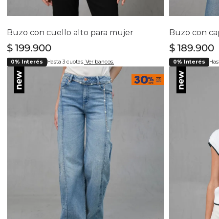
Selecciona tu talla
Se
S
M
L
XL
Buzo con cuello alto para mujer
Buzo con ca
$
199
.
900
$
189
.
900
0% Interés
Hasta 3 cuotas.
Ver bancos.
0% Interés
Hast