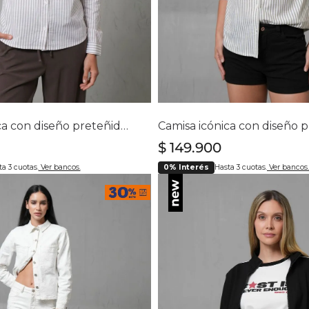
lecciona tu talla
Selecciona tu ta
S
M
L
XL
S
M
L
XL
Camisa icónica con diseño preteñido a rayas para mujer
$
149
.
900
a 3 cuotas.
Ver bancos.
0% Interés
Hasta 3 cuotas.
Ver bancos.