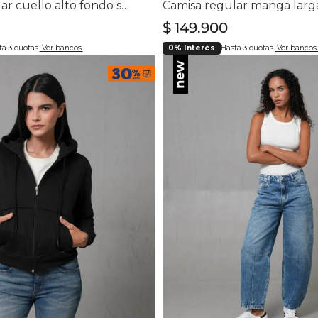
Camisa regular cuello alto fondo sólido
$
149
.
900
a 3 cuotas.
Ver bancos.
0% Interés
Hasta 3 cuotas.
Ver bancos.