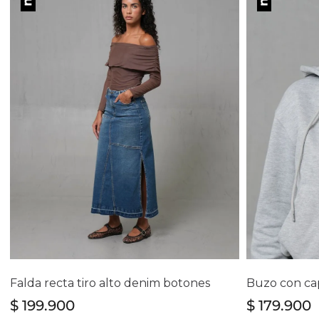
Selecciona tu talla
Se
4
6
8
10
12
14
Falda recta tiro alto denim botones
Buzo con ca
$
199
.
900
$
179
.
900