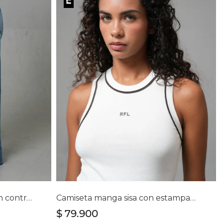
lla
Selecciona tu talla
16
S
M
L
XL
Jean wide leg con franjas en contraste para mujer
Camiseta manga sisa con estampado localizado para mujer
$
79
.
900