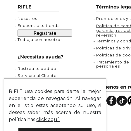
Buzos
Chaquetas y Chalecos
Buzos
10
.
chaquetas mujer
RIFLE
Términos lega
Chaquetas y Chalecos
Chaquetas y Cha
Nosotros
Promociones y a
Encuentra tu tienda
Política de camb
garantía, retract
Regístrate
reversión
Trabaja con nosotros
Términos y cond
Políticas de pri
Políticas de coo
¿Necesitas ayuda?
Tratamiento de d
personales
Rastrea tu pedido
Servicio al Cliente
Preguntas Frecuentes
Síguenos en r
Guía de Tallas
RIFLE usa cookies para darte la mejor
Mapa del Sitio
experiencia de navegación. Al navegar
en el sitio estas aceptando su uso, si
deseas saber más acerca de nuestra
política has
click aquí.