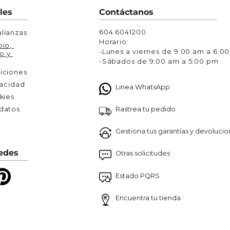
Chaquetas y Chalecos
les
Contáctanos
lecos
604 6041200
lianzas
Horario:
io, 
-Lunes a viernes de 9:00 am a 6:0
o y 
-Sábados de 9:00 am a 5:00 pm
iciones
vacidad
Linea WhatsApp
kies
Rastrea tu pedido
atos 

Gestiona tus garantías y devoluci
edes
Otras solicitudes
Estado PQRS
Encuentra tu tienda