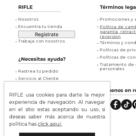
Buzos
Chaquetas y Chalecos
Buzos
RIFLE
Términos lega
10
.
chaquetas mujer
Chaquetas y Chalecos
Chaquetas y Cha
Nosotros
Promociones y a
Encuentra tu tienda
Política de camb
garantía, retract
Regístrate
reversión
Trabaja con nosotros
Términos y cond
Políticas de pri
Políticas de coo
¿Necesitas ayuda?
Tratamiento de d
personales
Rastrea tu pedido
Servicio al Cliente
Preguntas Frecuentes
Síguenos en r
Guía de Tallas
RIFLE usa cookies para darte la mejor
Mapa del Sitio
experiencia de navegación. Al navegar
en el sitio estas aceptando su uso, si
deseas saber más acerca de nuestra
política has
click aquí.