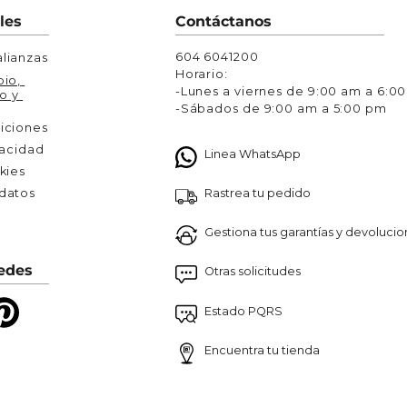
Chaquetas y Chalecos
les
Contáctanos
lecos
604 6041200
lianzas
Horario:
io, 
-Lunes a viernes de 9:00 am a 6:0
o y 
-Sábados de 9:00 am a 5:00 pm
iciones
vacidad
Linea WhatsApp
kies
Rastrea tu pedido
atos 

Gestiona tus garantías y devoluci
edes
Otras solicitudes
Estado PQRS
Encuentra tu tienda