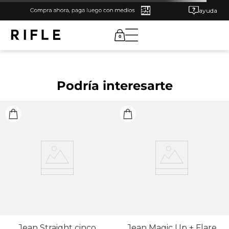
ayuda
0
Podría interesarte
Jean Straight cinco
Jean Magic Up + Flare