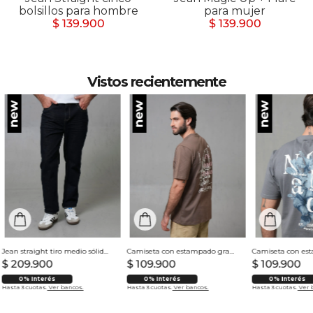
bolsillos para hombre
para mujer
$ 139.900
$ 139.900
Vistos recientemente
Jean straight tiro medio sólido para hombre
Camiseta con estampado grande en espalda para hombre
$
209
.
900
$
109
.
900
$
109
.
900
0% Interés
0% Interés
0% Interés
Hasta 3 cuotas.
Ver bancos.
Hasta 3 cuotas.
Ver bancos.
Hasta 3 cuotas.
Ver 