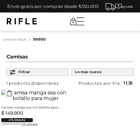
ayuda
0
precios bajos
99900
Camisas
Ordenar por
Filtrar
Lo más nuevo
1
producto
Camisa manga sisa con bolsillo para mujer
$
149
.
900
0% Interés
Hasta 3 cuotas.
Ver bancos.