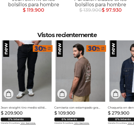
bolsillos para hombre
bolsillos para hombre
$ 119.900
$ 139.900
$ 97.930
Vistos recientemente
Jean straight tiro medio sólido para hombre
Camiseta con estampado grande en espalda para hombre
$
209
.
900
$
109
.
900
$
279
.
900
0% Interés
0% Interés
0% Interés
Hasta 3 cuotas.
Ver bancos.
Hasta 3 cuotas.
Ver bancos.
Hasta 3 cuotas.
Ver 