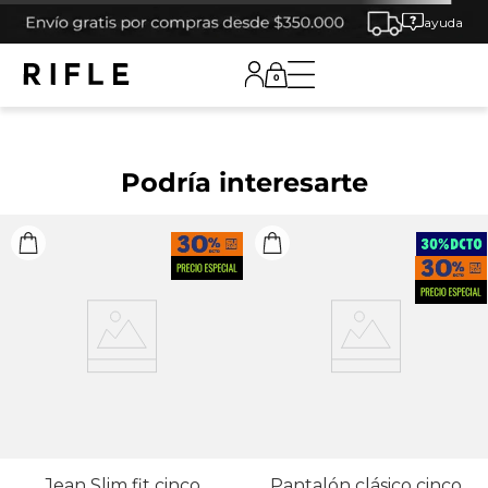
ayuda
0
Podría interesarte
Jean Slim fit cinco
Pantalón clásico cinco