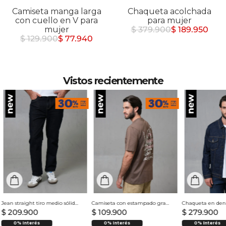
Camiseta manga larga
Chaqueta acolchada
con cuello en V para
para mujer
mujer
$ 379.900
$ 189.950
$ 129.900
$ 77.940
Vistos recientemente
Jean straight tiro medio sólido para hombre
Camiseta con estampado grande en espalda para hombre
$
209
.
900
$
109
.
900
$
279
.
900
0% Interés
0% Interés
0% Interés