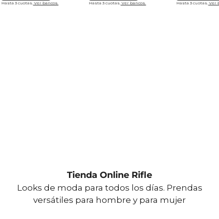
Hasta 3 cuotas.
Ver bancos.
Hasta 3 cuotas.
Ver bancos.
Hasta 3 cuotas.
Ver 
Tienda Online Rifle
Looks de moda para todos los días. Prendas
versátiles para hombre y para mujer