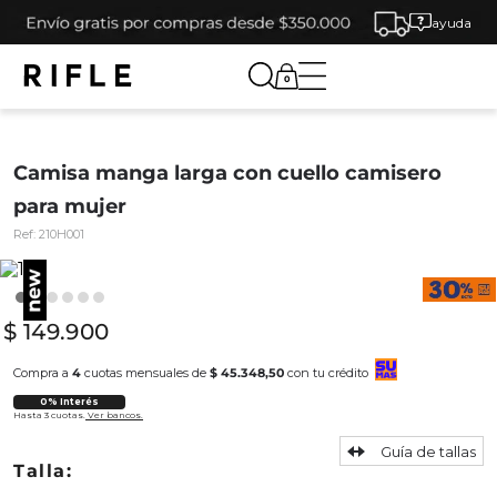
ayuda
0
Camisa manga larga con cuello camisero
para mujer
Ref:
210H001
$
149
.
900
Compra a
4
cuotas mensuales de
$ 45.348,50
con tu crédito
0% Interés
Hasta 3 cuotas.
Ver bancos.
Guía de tallas