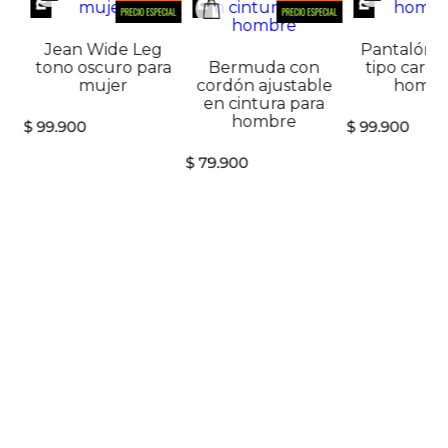
Jean Wide Leg
Pantalón j
tono oscuro para
Bermuda con
tipo cargo
mujer
cordón ajustable
hombr
en cintura para
hombre
$
99
.
900
$
99
.
900
$
79
.
900