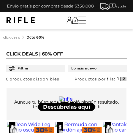
ayuda
0
click deals
dcto 60%
CLICK DEALS | 60% OFF
Ordenar por
Filtrar
Lo más nuevo
0
productos
Aunque tu búsqueda no arrojó ningún resultado,
UPS!
Descúbrelas aquí
tenemos otras opciones para ti