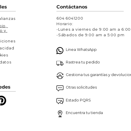
Chaquetas y Chalecos
les
Contáctanos
lecos
604 6041200
lianzas
Horario:
io, 
-Lunes a viernes de 9:00 am a 6:0
o y 
-Sábados de 9:00 am a 5:00 pm
iciones
vacidad
Linea WhatsApp
kies
Rastrea tu pedido
atos 

Gestiona tus garantías y devoluci
edes
Otras solicitudes
Estado PQRS
Encuentra tu tienda