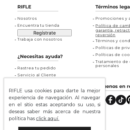
Buzos
Chaquetas y Chalecos
Buzos
10
.
chaquetas mujer
RIFLE
Términos lega
Chaquetas y Chalecos
Chaquetas y Cha
Nosotros
Promociones y a
Encuentra tu tienda
Política de camb
garantía, retract
Regístrate
reversión
Trabaja con nosotros
Términos y cond
Políticas de pri
Políticas de coo
¿Necesitas ayuda?
Tratamiento de d
personales
Rastrea tu pedido
Servicio al Cliente
Preguntas Frecuentes
Síguenos en r
Guía de Tallas
RIFLE usa cookies para darte la mejor
Mapa del Sitio
experiencia de navegación. Al navegar
en el sitio estas aceptando su uso, si
deseas saber más acerca de nuestra
política has
click aquí.