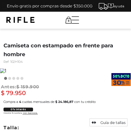
ayuda
0
Camiseta con estampado en frente para
hombre
Ref:
102H104
$
159
.
900
$
79
.
950
Compra a
4
cuotas mensuales de
$ 24.186,87
con tu crédito
0% Interés
Hasta 3 cuotas.
Ver bancos.
Guía de tallas