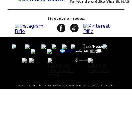
Tarjeta de crédito Visa SUMAS
Síguenos en redes
COMODIN S.A.S., NIT 800.069.933-6, Calle 14 No. 52 A - 372, Medellín - Colombia.