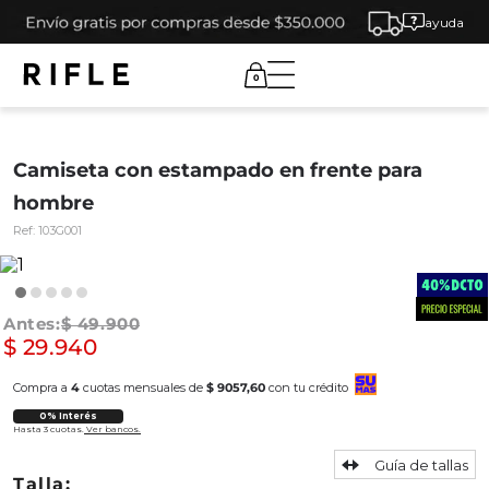
ayuda
0
Camiseta con estampado en frente para
hombre
Ref:
103G001
$
49
.
900
$
29
.
940
Compra a
4
cuotas mensuales de
$ 9057,60
con tu crédito
0% Interés
Hasta 3 cuotas.
Ver bancos.
Guía de tallas