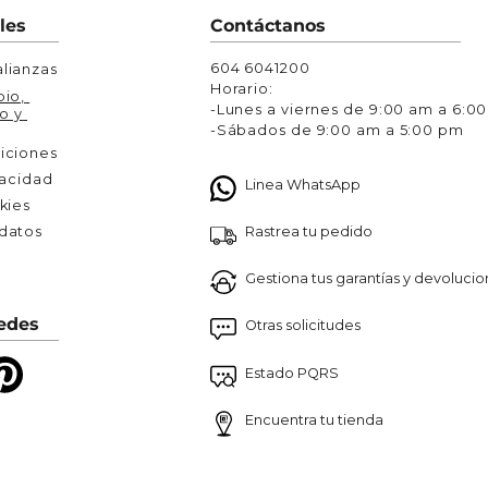
Chaquetas y Chalecos
les
Contáctanos
lecos
604 6041200
lianzas
Horario:
io, 
-Lunes a viernes de 9:00 am a 6:0
o y 
-Sábados de 9:00 am a 5:00 pm
iciones
vacidad
Linea WhatsApp
kies
Rastrea tu pedido
atos 

Gestiona tus garantías y devoluci
edes
Otras solicitudes
Estado PQRS
Encuentra tu tienda