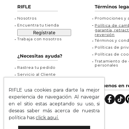
Buzos
Chaquetas y Chalecos
Buzos
10
.
chaquetas mujer
RIFLE
Términos lega
Chaquetas y Chalecos
Chaquetas y Cha
Nosotros
Promociones y a
Encuentra tu tienda
Política de camb
garantía, retract
Regístrate
reversión
Trabaja con nosotros
Términos y cond
Políticas de pri
Políticas de coo
¿Necesitas ayuda?
Tratamiento de d
personales
Rastrea tu pedido
Servicio al Cliente
Preguntas Frecuentes
Síguenos en r
Guía de Tallas
RIFLE usa cookies para darte la mejor
Mapa del Sitio
experiencia de navegación. Al navegar
en el sitio estas aceptando su uso, si
deseas saber más acerca de nuestra
política has
click aquí.