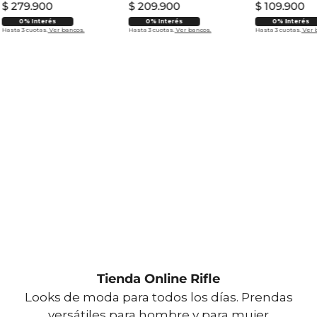
$
279
.
900
$
209
.
900
$
109
.
900
0% Interés
0% Interés
0% Interés
Hasta 3 cuotas.
Ver bancos.
Hasta 3 cuotas.
Ver bancos.
Hasta 3 cuotas.
Ver 
Tienda Online Rifle
Looks de moda para todos los días. Prendas
versátiles para hombre y para mujer