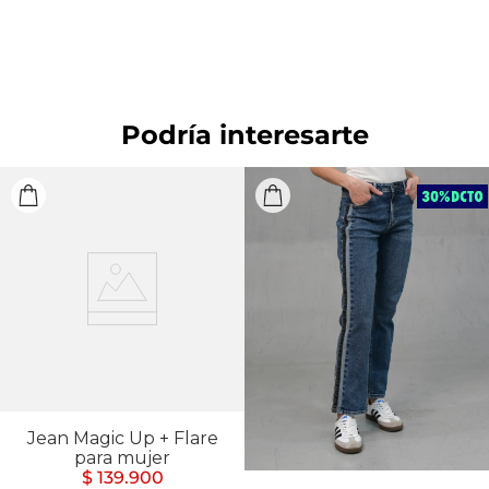
separadamente. SECADO: Secado en tendedero a la
sombra. CUIDADO TEXTIL PROFESIONAL: No
limpieza en seco. OTROS: Planchar solo por el revés.
OTROS: No remojar.
Podría interesarte
Jean Magic Up + Flare
para mujer
$ 139.900