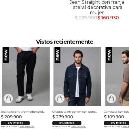
Jean Straight con franja
lateral decorativa para
mujer
$ 229.900
$ 160.930
Vistos recientemente
Jean straight tiro medio sólido para hombre
Chaqueta en denim con botones para hombre
$
209
.
900
$
279
.
900
$
109
.
900
0% Interés
0% Interés
0% Interés
Hasta 3 cuotas.
Ver bancos.
Hasta 3 cuotas.
Ver bancos.
Hasta 3 cuotas.
Ver 