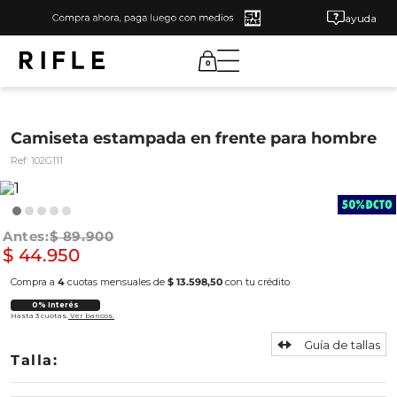
ayuda
0
Camiseta estampada en frente para hombre
Ref:
102G111
$
89
.
900
$
44
.
950
Compra a
4
cuotas mensuales de
$ 13.598,50
con tu crédito
0% Interés
Hasta 3 cuotas.
Ver bancos.
Guía de tallas