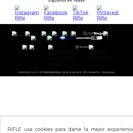
Síguenos en redes
COMODIN S.A.S., NIT 800.069.933-6, Calle 14 No. 52 A - 372, Medellín - Colombia.
RIFLE usa cookies para darte la mejor experienc