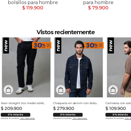
bolsillos para hombre
para hombre
$ 119.900
$ 79.900
Vistos recientemente
Jean straight tiro medio sólido para hombre
Chaqueta en denim con botones para hombre
$
209
.
900
$
279
.
900
$
109
.
900
0% Interés
0% Interés
0% Interés
Hasta 3 cuotas.
Ver bancos.
Hasta 3 cuotas.
Ver bancos.
Hasta 3 cuotas.
Ver 