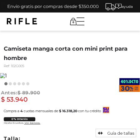
ayuda
0
Camiseta manga corta con mini print para
hombre
Ref:
102G005
$
89
.
900
$
53
.
940
Compra a
4
cuotas mensuales de
$ 16.318,20
con tu crédito
0% Interés
Hasta 3 cuotas.
Ver bancos.
Guía de tallas