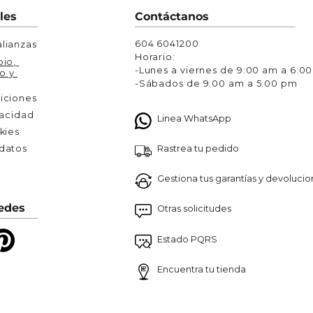
Chaquetas y Chalecos
les
Contáctanos
lecos
604 6041200
lianzas
Horario:
io, 
-Lunes a viernes de 9:00 am a 6:0
o y 
-Sábados de 9:00 am a 5:00 pm
iciones
vacidad
Linea WhatsApp
kies
Rastrea tu pedido
atos 

Gestiona tus garantías y devoluci
edes
Otras solicitudes
Estado PQRS
Encuentra tu tienda