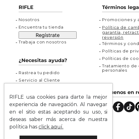
Buzos
Chaquetas y Chalecos
Buzos
10
.
chaquetas mujer
RIFLE
Términos lega
Chaquetas y Chalecos
Chaquetas y Cha
Nosotros
Promociones y a
Encuentra tu tienda
Política de camb
garantía, retract
Regístrate
reversión
Trabaja con nosotros
Términos y cond
Políticas de pri
Políticas de coo
¿Necesitas ayuda?
Tratamiento de d
personales
Rastrea tu pedido
Servicio al Cliente
Preguntas Frecuentes
Síguenos en r
Guía de Tallas
RIFLE usa cookies para darte la mejor
Mapa del Sitio
experiencia de navegación. Al navegar
en el sitio estas aceptando su uso, si
deseas saber más acerca de nuestra
política has
click aquí.