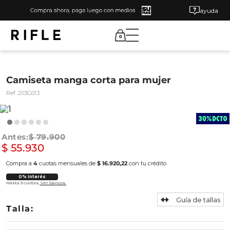
ayuda
0
Camiseta manga corta para mujer
Ref:
203G013
$
79
.
900
$
55
.
930
Compra a
4
cuotas mensuales de
$ 16.920,22
con tu crédito
0% Interés
Hasta 3 cuotas.
Ver bancos.
Guía de tallas