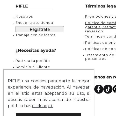
Buzos
Chaquetas y Chalecos
Buzos
10
.
chaquetas mujer
RIFLE
Términos lega
Chaquetas y Chalecos
Chaquetas y Cha
Nosotros
Promociones y a
Encuentra tu tienda
Política de camb
garantía, retract
Regístrate
reversión
Trabaja con nosotros
Términos y cond
Políticas de pri
Políticas de coo
¿Necesitas ayuda?
Tratamiento de d
personales
Rastrea tu pedido
Servicio al Cliente
Preguntas Frecuentes
Síguenos en r
Guía de Tallas
RIFLE usa cookies para darte la mejor
Mapa del Sitio
experiencia de navegación. Al navegar
en el sitio estas aceptando su uso, si
deseas saber más acerca de nuestra
política has
click aquí.