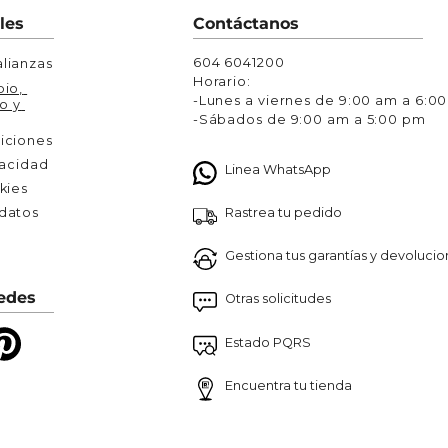
Chaquetas y Chalecos
les
Contáctanos
lecos
604 6041200
lianzas
Horario:
io, 
-Lunes a viernes de 9:00 am a 6:0
o y 
-Sábados de 9:00 am a 5:00 pm
iciones
vacidad
Linea WhatsApp
kies
Rastrea tu pedido
atos 

Gestiona tus garantías y devoluci
edes
Otras solicitudes
Estado PQRS
Encuentra tu tienda