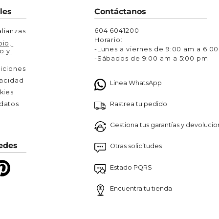
Chaquetas y Chalecos
les
Contáctanos
lecos
604 6041200
lianzas
Horario:
io, 
-Lunes a viernes de 9:00 am a 6:0
o y 
-Sábados de 9:00 am a 5:00 pm
iciones
vacidad
Linea WhatsApp
kies
Rastrea tu pedido
atos 

Gestiona tus garantías y devoluci
edes
Otras solicitudes
Estado PQRS
Encuentra tu tienda