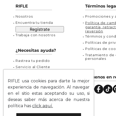
Buzos
Chaquetas y Chalecos
Buzos
10
.
chaquetas mujer
RIFLE
Términos lega
Chaquetas y Chalecos
Chaquetas y Cha
Nosotros
Promociones y a
Encuentra tu tienda
Política de camb
garantía, retract
Regístrate
reversión
Trabaja con nosotros
Términos y cond
Políticas de pri
Políticas de coo
¿Necesitas ayuda?
Tratamiento de d
personales
Rastrea tu pedido
Servicio al Cliente
Preguntas Frecuentes
Síguenos en r
Guía de Tallas
RIFLE usa cookies para darte la mejor
Mapa del Sitio
experiencia de navegación. Al navegar
en el sitio estas aceptando su uso, si
deseas saber más acerca de nuestra
política has
click aquí.