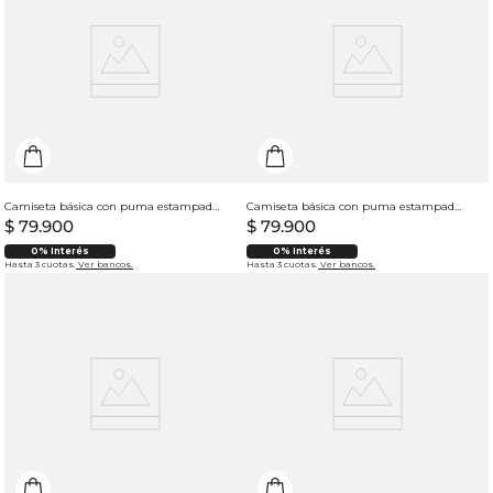
Camiseta básica con puma estampado para mujer
Camiseta básica con puma estampado para mujer
$
79
.
900
$
79
.
900
0% Interés
0% Interés
Hasta 3 cuotas.
Ver bancos.
Hasta 3 cuotas.
Ver bancos.