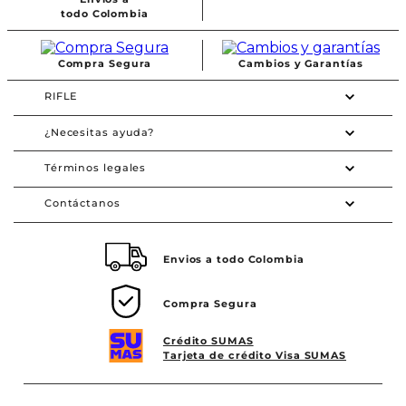
Complementando su estilo, los estampados inspirados en frases
todo Colombia
motivacionales, algunos de vibra bohemia y claro, el animal print, le
agregan ese extra de moda que las convierte en piezas protagónicas.
Si eres team
camisetas manga corta para mujer
, ¡compra ya los
Compra Segura
Cambios y Garantías
diseños que más te gusten! Y si aún no formas parte, dales la
oportunidad e inclúyelos en tu vida.
RIFLE
¿Necesitas ayuda?
Términos legales
Contáctanos
Envios a todo Colombia
Compra Segura
Crédito SUMAS
Tarjeta de crédito Visa SUMAS