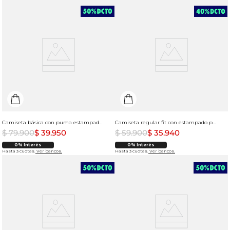
Camiseta básica con puma estampado para mujer
Camiseta regular fit con estampado para mujer
$
79
.
900
$
39
.
950
$
59
.
900
$
35
.
940
0% Interés
0% Interés
Hasta 3 cuotas.
Ver bancos.
Hasta 3 cuotas.
Ver bancos.