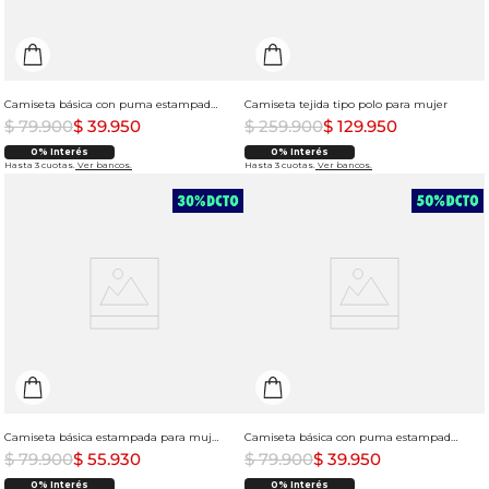
Camiseta básica con puma estampado para mujer
Camiseta tejida tipo polo para mujer
$
79
.
900
$
39
.
950
$
259
.
900
$
129
.
950
0% Interés
0% Interés
Hasta 3 cuotas.
Ver bancos.
Hasta 3 cuotas.
Ver bancos.
Camiseta básica estampada para mujer
Camiseta básica con puma estampado para mujer
$
79
.
900
$
55
.
930
$
79
.
900
$
39
.
950
0% Interés
0% Interés