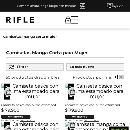
ayuda
0
camisetas manga corta mujer
Camisetas Manga Corta para Mujer
Ordenar por
Filtrar
Lo más nuevo
50
productos
Camiseta básica con puma estampado para mujer
Camiseta básica con puma estampado para mujer
$
79
.
900
$
79
.
900
0% Interés
0% Interés
Hasta 3 cuotas.
Ver bancos.
Hasta 3 cuotas.
Ver bancos.