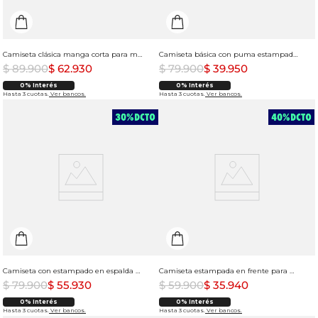
Camiseta clásica manga corta para mujer
Camiseta básica con puma estampado para mujer
$
89
.
900
$
62
.
930
$
79
.
900
$
39
.
950
0% Interés
0% Interés
Hasta 3 cuotas.
Ver bancos.
Hasta 3 cuotas.
Ver bancos.
Camiseta con estampado en espalda para mujer
Camiseta estampada en frente para mujer
$
79
.
900
$
55
.
930
$
59
.
900
$
35
.
940
0% Interés
0% Interés
Hasta 3 cuotas.
Ver bancos.
Hasta 3 cuotas.
Ver bancos.