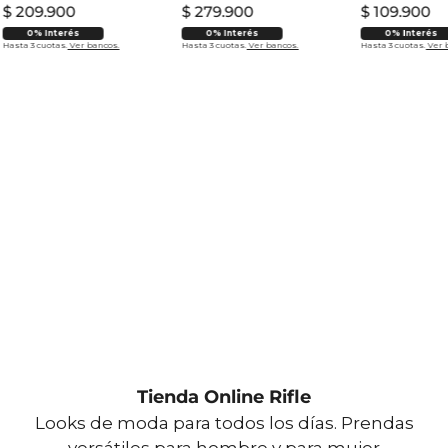
$
209
.
900
$
279
.
900
$
109
.
900
0% Interés
0% Interés
0% Interés
Hasta 3 cuotas.
Ver bancos.
Hasta 3 cuotas.
Ver bancos.
Hasta 3 cuotas.
Ver 
Tienda Online Rifle
Looks de moda para todos los días. Prendas