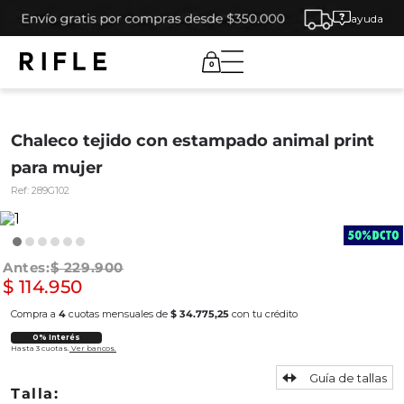
ayuda
0
Chaleco tejido con estampado animal print
para mujer
Ref:
289G102
$
229
.
900
$
114
.
950
Compra a
4
cuotas mensuales de
$ 34.775,25
con tu crédito
0% Interés
Hasta 3 cuotas.
Ver bancos.
Guía de tallas