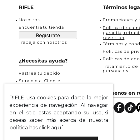
Buzos
Chaquetas y Chalecos
Buzos
10
.
chaquetas mujer
RIFLE
Términos lega
Chaquetas y Chalecos
Chaquetas y Cha
Nosotros
Promociones y a
Encuentra tu tienda
Política de camb
garantía, retract
Regístrate
reversión
Trabaja con nosotros
Términos y cond
Políticas de pri
Políticas de coo
¿Necesitas ayuda?
Tratamiento de d
personales
Rastrea tu pedido
Servicio al Cliente
Preguntas Frecuentes
Síguenos en r
Guía de Tallas
RIFLE usa cookies para darte la mejor
Mapa del Sitio
experiencia de navegación. Al navegar
en el sitio estas aceptando su uso, si
deseas saber más acerca de nuestra
política has
click aquí.