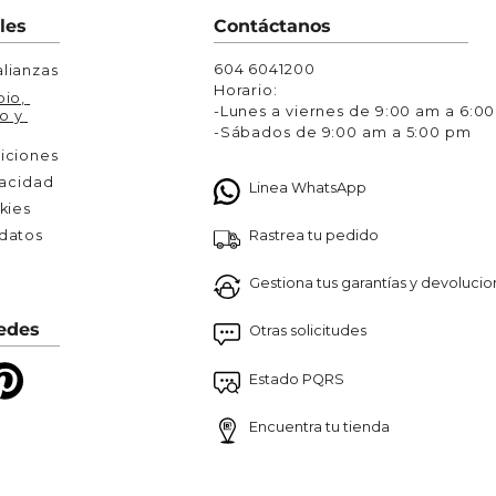
Chaquetas y Chalecos
les
Contáctanos
lecos
604 6041200
lianzas
Horario:
io, 
-Lunes a viernes de 9:00 am a 6:0
o y 
-Sábados de 9:00 am a 5:00 pm
iciones
vacidad
Linea WhatsApp
kies
Rastrea tu pedido
atos 

Gestiona tus garantías y devoluci
edes
Otras solicitudes
Estado PQRS
Encuentra tu tienda