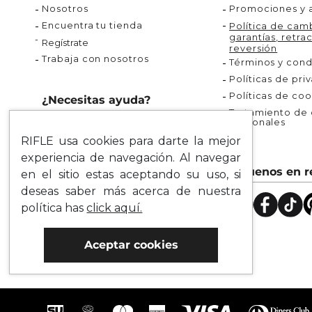
Nosotros
Promociones y a
Encuentra tu tienda
Política de camb
garantías, retrac
Regístrate
reversión
Trabaja con nosotros
Términos y cond
Políticas de pri
Políticas de coo
¿Necesitas ayuda?
Tratamiento de d
personales
Rastrea tu pedido
RIFLE usa cookies para darte la mejor
Servicio al Cliente
experiencia de navegación. Al navegar
Preguntas Frecuentes
Síguenos en r
en el sitio estas aceptando su uso, si
Guía de Tallas
deseas saber más acerca de nuestra
Mapa del Sitio
política has
click aquí.
Aceptar cookies