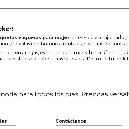
cker!
quetas vaqueras para mujer
, pues su corte ajustado 
ón y llévalas con botones frontales, costuras en contraste
ertos con amigas, eventos nocturnos y hasta días relajad
sta vestidos con aberturas laterales. ¡Deja que tu look
oda para todos los días. Prendas versá
les
Contáctanos