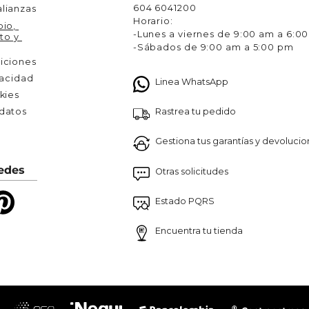
604 6041200
lianzas
Horario:
io, 
-Lunes a viernes de 9:00 am a 6:0
to y 
-Sábados de 9:00 am a 5:00 pm
iciones
vacidad
Linea WhatsApp
kies
Rastrea tu pedido
atos 

Gestiona tus garantías y devoluci
edes
Otras solicitudes
Estado PQRS
Encuentra tu tienda