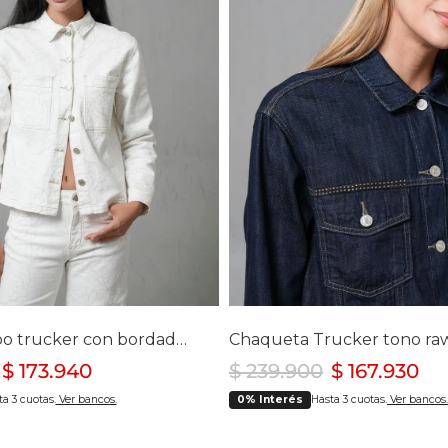
Chaquetas y Chalecos
lecos
lecciona tu talla
Selecciona tu ta
S
M
L
XL
XS
S
Chaqueta tipo trucker con bordado floral para mujer
$
173
.
940
$
239
.
900
$
167
.
930
a 3 cuotas.
Ver bancos.
0% Interés
Hasta 3 cuotas.
Ver bancos.