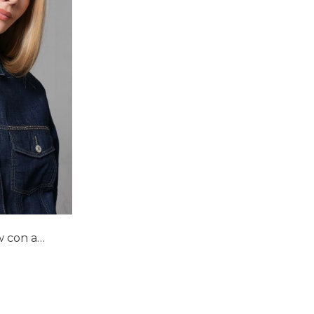
lla
Chaqueta Trucker tono raw con apliques para mujer