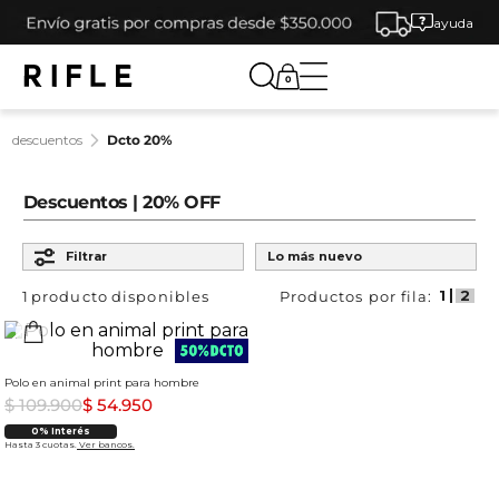
ayuda
0
descuentos
dcto 20%
Descuentos | 20% OFF
Ordenar por
Filtrar
Lo más nuevo
1
producto
Polo en animal print para hombre
$
109
.
900
$
54
.
950
0% Interés
Hasta 3 cuotas.
Ver bancos.