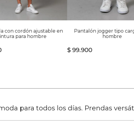
 con cordón ajustable en
Pantalón jogger tipo car
intura para hombre
hombre
0
$
99
.
900
oda para todos los días. Prendas versá