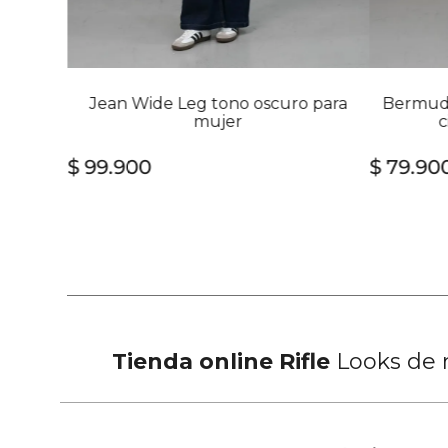
Jean Wide Leg tono oscuro para
Bermuda
mujer
c
$
99
.
900
$
79
.
90
Tienda online Rifle
Looks de m