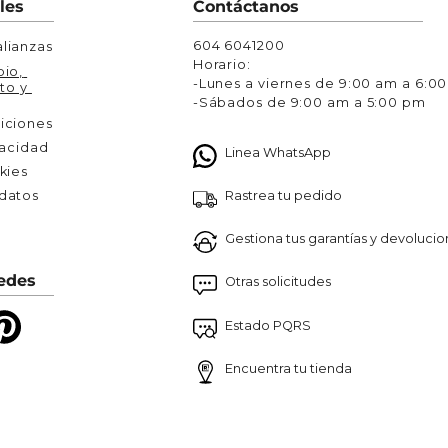
les
Contáctanos
604 6041200
lianzas
Horario:
io, 
-Lunes a viernes de 9:00 am a 6:0
to y 
-Sábados de 9:00 am a 5:00 pm
iciones
vacidad
Linea WhatsApp
kies
Rastrea tu pedido
atos 

Gestiona tus garantías y devoluci
edes
Otras solicitudes
Estado PQRS
Encuentra tu tienda