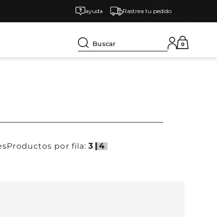
ayuda
Rastrea tu pedido
Buscar
0