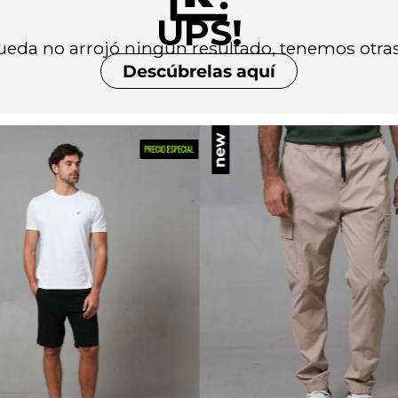
Chaquetas y Chalecos
UPS!
lecos
da no arrojó ningún resultado, tenemos otras
Descúbrelas aquí