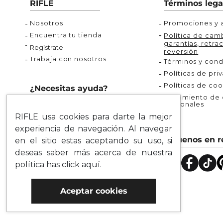
RIFLE
Términos lega
Nosotros
Promociones y a
Encuentra tu tienda
Política de camb
garantías, retrac
Regístrate
reversión
Trabaja con nosotros
Términos y cond
Políticas de pri
Políticas de coo
¿Necesitas ayuda?
Tratamiento de d
personales
Rastrea tu pedido
RIFLE usa cookies para darte la mejor
Servicio al Cliente
experiencia de navegación. Al navegar
Preguntas Frecuentes
Síguenos en r
en el sitio estas aceptando su uso, si
Guía de Tallas
deseas saber más acerca de nuestra
Mapa del Sitio
política has
click aquí.
Aceptar cookies