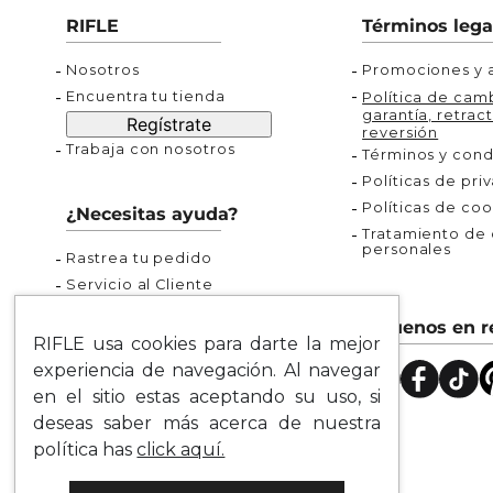
Buzos
Chaquetas y Chalecos
Buzos
10
.
chaquetas mujer
RIFLE
Términos lega
Chaquetas y Chalecos
Chaquetas y Cha
Nosotros
Promociones y a
Encuentra tu tienda
Política de camb
garantía, retract
Regístrate
reversión
Trabaja con nosotros
Términos y cond
Políticas de pri
Políticas de coo
¿Necesitas ayuda?
Tratamiento de d
personales
Rastrea tu pedido
Servicio al Cliente
Preguntas Frecuentes
Síguenos en r
Guía de Tallas
RIFLE usa cookies para darte la mejor
Mapa del Sitio
experiencia de navegación. Al navegar
en el sitio estas aceptando su uso, si
deseas saber más acerca de nuestra
política has
click aquí.