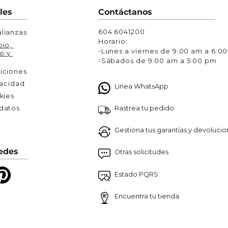
Chaquetas y Chalecos
les
Contáctanos
lecos
604 6041200
lianzas
Horario:
io, 
-Lunes a viernes de 9:00 am a 6:0
o y 
-Sábados de 9:00 am a 5:00 pm
iciones
vacidad
Linea WhatsApp
kies
Rastrea tu pedido
atos 

Gestiona tus garantías y devoluci
edes
Otras solicitudes
Estado PQRS
Encuentra tu tienda