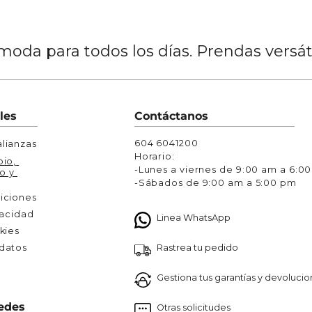
oda para todos los días. Prendas versá
les
Contáctanos
604 6041200
lianzas
Horario:
io, 
-Lunes a viernes de 9:00 am a 6:0
o y 
-Sábados de 9:00 am a 5:00 pm
iciones
vacidad
Linea WhatsApp
kies
Rastrea tu pedido
atos 

Gestiona tus garantías y devoluci
edes
Otras solicitudes