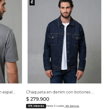
Camiseta con estampado en espalda para hombre
Chaqueta en denim con botones para hombre
$
279
.
900
0% Interés
Hasta 3 cuotas.
Ver bancos.