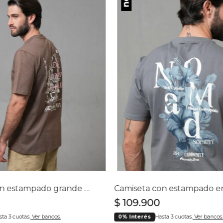
Camiseta con estampado grande en espalda para hombre
$
109
.
900
sta 3 cuotas.
Ver bancos.
0% Interés
Hasta 3 cuotas.
Ver bancos.