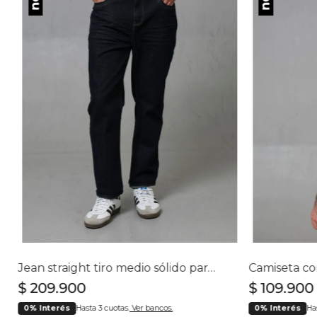
Jean straight tiro medio sólido para hombre
$
209
.
900
$
109
.
900
0% Interés
Hasta 3 cuotas.
Ver bancos.
0% Interés
Ha