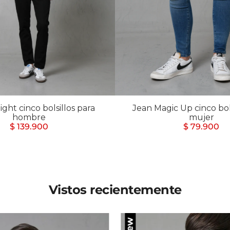
Chaquetas y Chalecos
lecos
ight cinco bolsillos para
Jean Magic Up cinco bols
hombre
mujer
$ 139.900
$ 79.900
Vistos recientemente