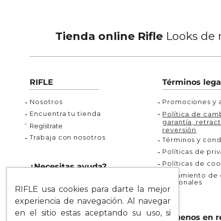
Tienda online Rifle
Looks de m
RIFLE
Términos lega
Nosotros
Promociones y a
Encuentra tu tienda
Política de camb
garantía, retract
Regístrate
reversión
Trabaja con nosotros
Términos y cond
Políticas de pri
Políticas de coo
¿Necesitas ayuda?
Tratamiento de d
personales
Rastrea tu pedido
RIFLE usa cookies para darte la mejor
Servicio al Cliente
experiencia de navegación. Al navegar
Preguntas Frecuentes
en el sitio estas aceptando su uso, si
Síguenos en r