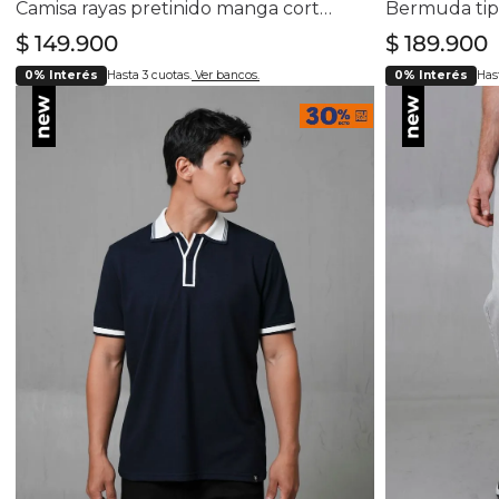
Camisa rayas pretinido manga corta cuello polo para hombre
$
149
.
900
$
189
.
900
0% Interés
Hasta 3 cuotas.
Ver bancos.
0% Interés
Hast