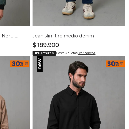
lla
Selecciona tu talla
L
28
30
32
34
36
38
40
Chaqueta acolchada cuello Neru para hombre
Jean slim tiro medio denim
$
189
.
900
0% Interés
Hasta 3 cuotas.
Ver bancos.