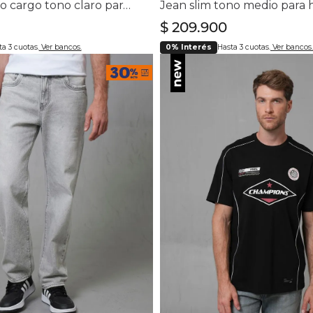
Bermuda tipo cargo tono claro para hombre
Jean slim tono medio para
$
209
.
900
a 3 cuotas.
Ver bancos.
0% Interés
Hasta 3 cuotas.
Ver bancos.