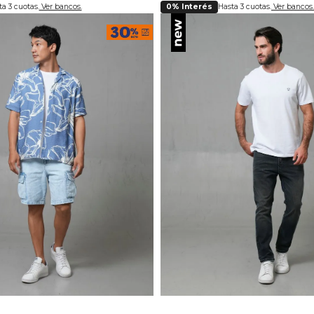
a 3 cuotas.
Ver bancos.
0% Interés
Hasta 3 cuotas.
Ver bancos.
lecciona tu talla
Selecciona tu ta
30
32
34
36
38
28
30
32
34
36
3