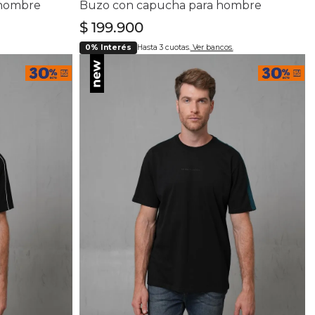
 hombre
Buzo con capucha para hombre
$
199
.
900
0% Interés
Hasta 3 cuotas.
Ver bancos.