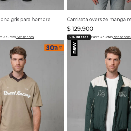
lecciona tu talla
Selecciona tu ta
0
32
34
36
38
40
S
M
L
XL
XX
 tono gris para hombre
$
129
.
900
a 3 cuotas.
Ver bancos.
0% Interés
Hasta 3 cuotas.
Ver bancos.