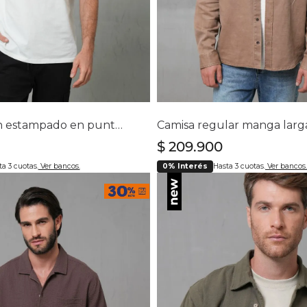
lecciona tu talla
Selecciona tu ta
S
M
L
XL
XXL
M
L
XL
Camiseta con estampado en punto corazón para hombre
$
209
.
900
a 3 cuotas.
Ver bancos.
0% Interés
Hasta 3 cuotas.
Ver bancos.