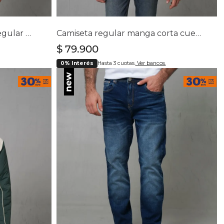
lla
Selecciona tu talla
L
S
M
L
XL
XXL
Camiseta oversize manga regular cuello redondo para hombre
Camiseta regular manga corta cuello redondo para hombre
$
79
.
900
0% Interés
Hasta 3 cuotas.
Ver bancos.