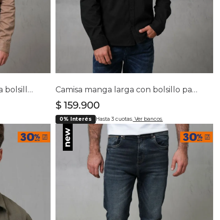
lla
Selecciona tu talla
S
M
L
XL
XXL
Camisa regular manga larga bolsillos
Camisa manga larga con bolsillo para hombre
$
159
.
900
0% Interés
Hasta 3 cuotas.
Ver bancos.