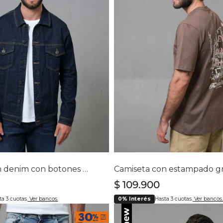
Chaquetas y Chalecos
lecos
lecciona tu talla
Selecciona tu ta
S
M
L
XL
XXL
S
M
L
XL
XX
Chaqueta en denim con botones para hombre
$
109
.
900
a 3 cuotas.
Ver bancos.
0% Interés
Hasta 3 cuotas.
Ver bancos.