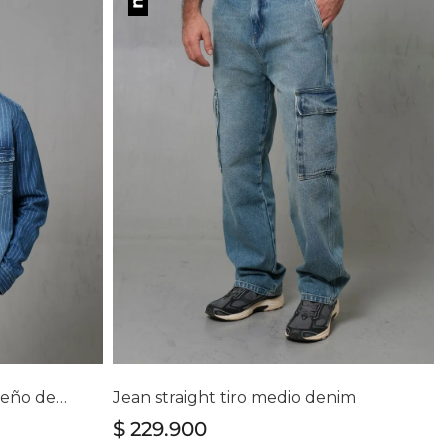
lla
Selecciona tu talla
28
30
32
34
36
38
40
Camisa manga larga con diseño de rayas para hombre
Jean straight tiro medio denim
$
229
.
900