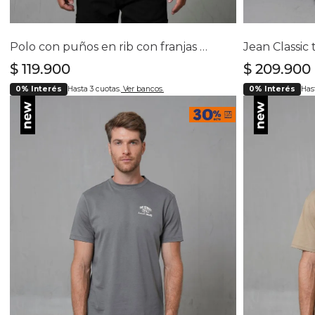
Selecciona tu talla
Se
S
M
L
XL
XXL
28
3
Polo con puños en rib con franjas para hombre
Jean Classic
$
119
.
900
$
209
.
900
0% Interés
Hasta 3 cuotas.
Ver bancos.
0% Interés
Hast