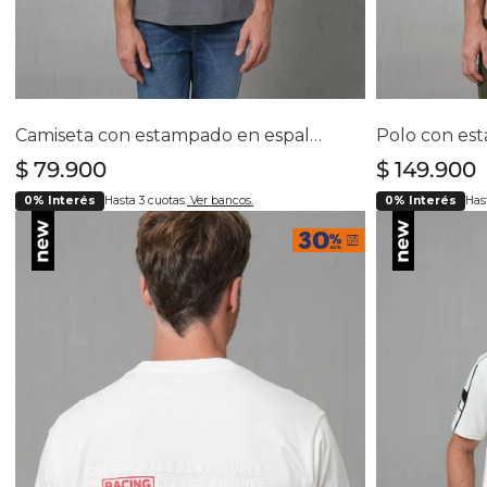
Selecciona tu talla
Se
S
M
L
XL
XXL
Camiseta con estampado en espalda para hombre
$
79
.
900
$
149
.
900
0% Interés
Hasta 3 cuotas.
Ver bancos.
0% Interés
Hast