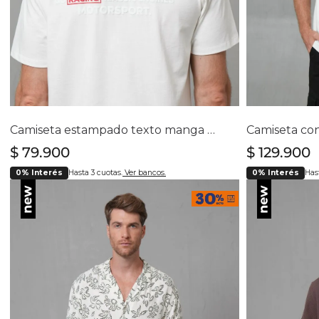
Selecciona tu talla
Se
S
M
L
XL
XXL
Camiseta estampado texto manga corta cuello redondo para hombre
$
79
.
900
$
129
.
900
0% Interés
Hasta 3 cuotas.
Ver bancos.
0% Interés
Hast