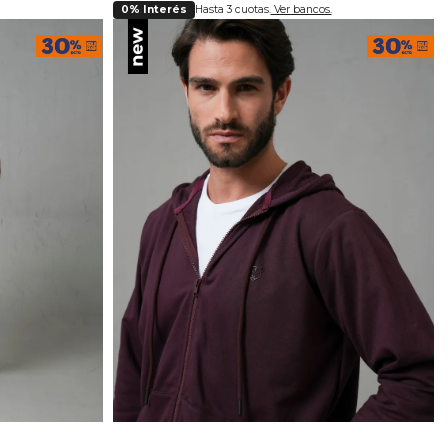
0% Interés
Hasta 3 cuotas.
Ver bancos.
lla
Selecciona tu talla
8
40
S
M
L
XL
XXL