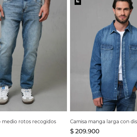
lecciona tu talla
Selecciona tu ta
0
32
34
36
38
40
M
L
XL
ro medio rotos recogidos
$
209
.
900