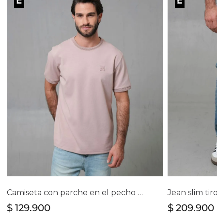
Selecciona tu talla
Se
S
M
L
XL
XXL
28
3
Camiseta con parche en el pecho para hombre
Jean slim ti
$
129
.
900
$
209
.
900