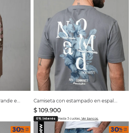
lla
Selecciona tu talla
L
S
M
L
XL
XXL
Camiseta con estampado grande en espalda para hombre
Camiseta con estampado en espalda para hombre
$
109
.
900
0% Interés
Hasta 3 cuotas.
Ver bancos.