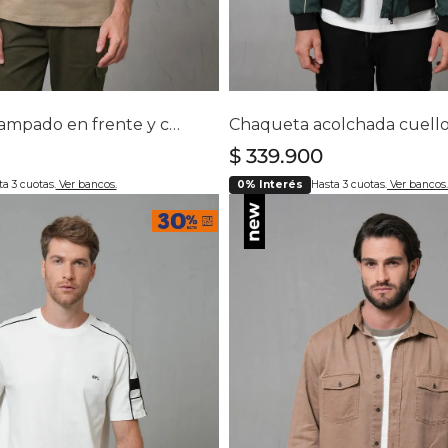
lecciona tu talla
Selecciona tu ta
S
M
L
XL
XXL
S
M
L
XL
XX
Polo con estampado en frente y cuello en V para hombre
$
339
.
900
a 3 cuotas.
Ver bancos.
0% Interés
Hasta 3 cuotas.
Ver bancos.