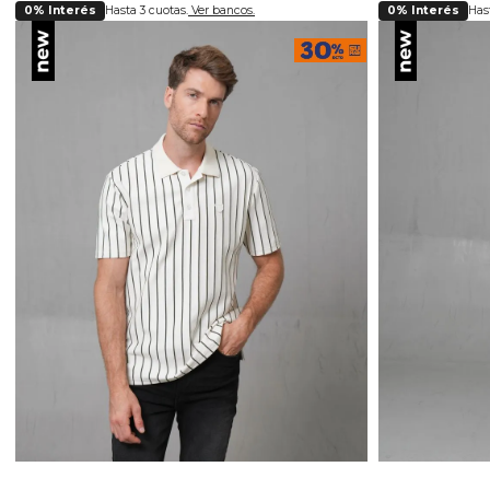
0% Interés
Hasta 3 cuotas.
Ver bancos.
0% Interés
Hast
Selecciona tu talla
Se
S
M
L
XL
XXL
28