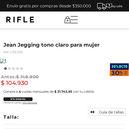
ayuda
0
Jean Jegging tono claro para mujer
Ref:
233G000
$
149
.
900
$
104
.
930
Compra a
4
cuotas mensuales de
$ 31.743,95
con tu crédito
0% Interés
Hasta 3 cuotas.
Ver bancos.
Guía de tallas