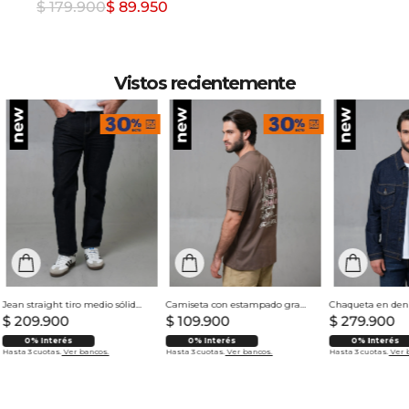
$ 179.900
$ 89.950
Vistos recientemente
Jean straight tiro medio sólido para hombre
Camiseta con estampado grande en espalda para hombre
$
209
.
900
$
109
.
900
$
279
.
900
0% Interés
0% Interés
0% Interés
Hasta 3 cuotas.
Ver bancos.
Hasta 3 cuotas.
Ver bancos.
Hasta 3 cuotas.
Ver 