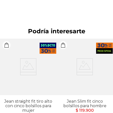
PLANCHADO: Planchar a una temperatura máxima
de la base de 150 ºC
CUIDADO TEXTIL PROFESIONAL: No limpieza en
seco
OTROS: Lavar con colores similares.
Podría interesarte
OTROS: Lavar por el revés.
OTROS: No remojar.
OTROS: No planchar los accesorios.
Jean straight fit tiro alto
Jean Slim fit cinco
con cinco bolsillos para
bolsillos para hombre
mujer
$ 119.900