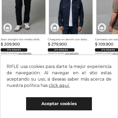
Cargo para hombre
hombre
$ 299.900
$ 149.950
$ 189.900
$ 94.950
Vistos recientemente
RIFLE usa cookies para darte la mejor experiencia
de navegación. Al navegar en el sitio estas
aceptando su uso, si deseas saber más acerca de
nuestra política has
click aquí.
Jean straight tiro medio sólido para hombre
Chaqueta en denim con botones para hombre
$
209
.
900
$
279
.
900
$
109
.
900
Aceptar cookies
0% Interés
0% Interés
0% Interés
Hasta 3 cuotas.
Ver bancos.
Hasta 3 cuotas.
Ver bancos.
Hasta 3 cuotas.
Ver 