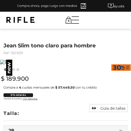
ayuda
0
Jean Slim tono claro para hombre
Ref:
132H029
$
189
.
900
Compra a
4
cuotas mensuales de
$ 57.449,50
con tu crédito
0% Interés
Hasta 3 cuotas.
Ver bancos.
Guía de tallas
28