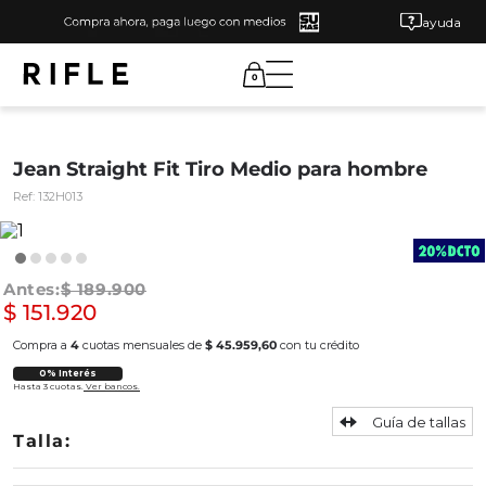
ayuda
0
Jean Straight Fit Tiro Medio para hombre
Ref:
132H013
$
189
.
900
$
151
.
920
Compra a
4
cuotas mensuales de
$ 45.959,60
con tu crédito
0% Interés
Hasta 3 cuotas.
Ver bancos.
Guía de tallas