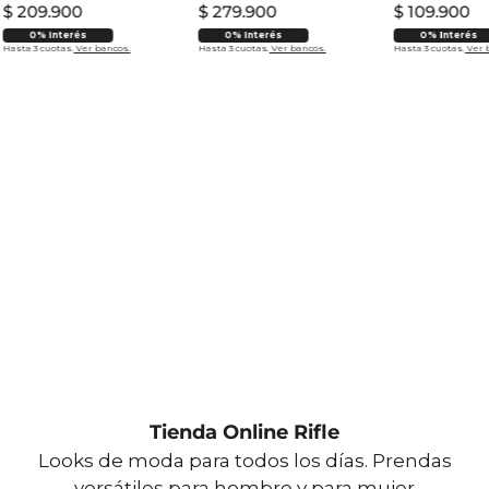
$
209
.
900
$
279
.
900
$
109
.
900
0% Interés
0% Interés
0% Interés
Hasta 3 cuotas.
Ver bancos.
Hasta 3 cuotas.
Ver bancos.
Hasta 3 cuotas.
Ver 
Tienda Online Rifle
Looks de moda para todos los días. Prendas
versátiles para hombre y para mujer