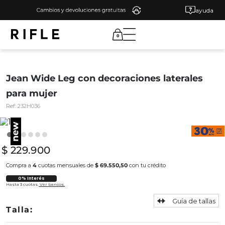
ayuda
0
Jean Wide Leg con decoraciones laterales
para mujer
Ref:
232H036
$
229
.
900
Compra a
4
cuotas mensuales de
$ 69.550,50
con tu crédito
0% Interés
Hasta 3 cuotas.
Ver bancos.
Guía de tallas