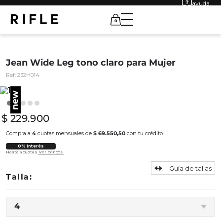
ayuda
0
Jean Wide Leg tono claro para Mujer
Ref:
232H014
$
229
.
900
Compra a
4
cuotas mensuales de
$ 69.550,50
con tu crédito
0% Interés
Hasta 3 cuotas.
Ver bancos.
Guía de tallas
4