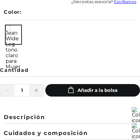
¿Necesitas asesoría?
Escríbenos
Color:
Descripción
Este jean Wide Leg es la elección perfecta para la
Cuidados y composición
mujer moderna que busca comodidad y estilo.