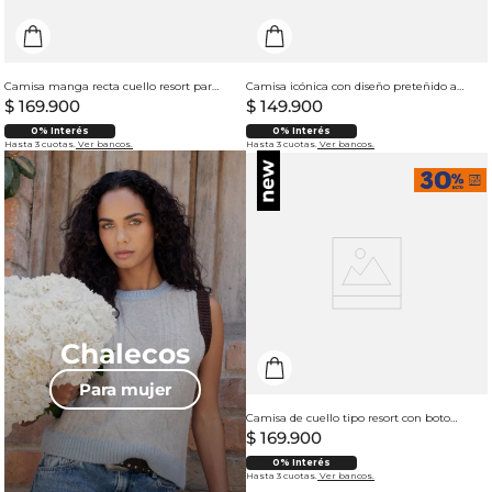
Camisa manga recta cuello resort para hombre
Camisa icónica con diseño preteñido a rayas para mujer
$
169
.
900
$
149
.
900
0% Interés
0% Interés
Hasta 3 cuotas.
Ver bancos.
Hasta 3 cuotas.
Ver bancos.
Chalecos
Para mujer
Camisa de cuello tipo resort con botones en frente para hombre
$
169
.
900
0% Interés
Hasta 3 cuotas.
Ver bancos.