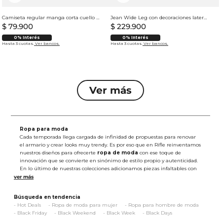
Camiseta regular manga corta cuello redondo para hombre
Jean Wide Leg con decoraciones laterales para mujer
$
79
.
900
$
229
.
900
0% Interés
0% Interés
Hasta 3 cuotas.
Ver bancos.
Hasta 3 cuotas.
Ver bancos.
Ropa para moda
Cada temporada llega cargada de infinidad de propuestas para renovar
el armario y crear looks muy trendy. Es por eso que en Rifle reinventamos
nuestros diseños para ofrecerte
ropa de moda
con ese toque de
innovación que se convierte en sinónimo de estilo propio y autenticidad.
En lo último de nuestras colecciones adicionamos piezas infaltables con
las que podrás explorar opciones prácticas, cómodas y que potencian tu
esencia al máximo. Todo ello, con el sello único que caracteriza a Rifle.
Ropa de moda juvenil
Búsqueda en tendencia
Nos encanta estar en sintonía con las
tendencias de moda
, así que
-
Hot Deals
-
Ropa de moda para mujer
-
Ropa para hombre de moda
abarcamos un amplio abanico de alternativas para hombre y mujer en
-
Black Friday
-
Black Weekend
-
Black Week
-
Black Days
diversas siluetas, tonalidades, diseños y acabados que transmiten una