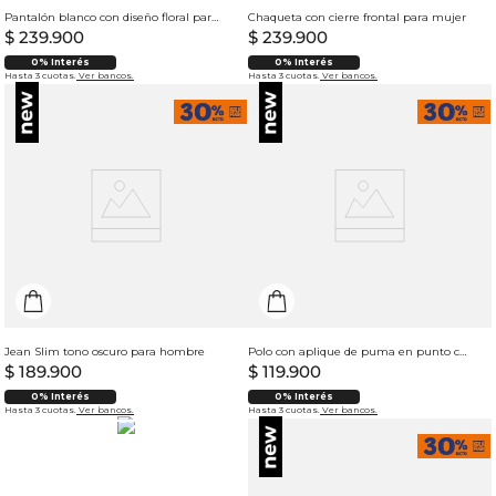
Pantalón blanco con diseño floral para mujer
Chaqueta con cierre frontal para mujer
$
239
.
900
$
239
.
900
0% Interés
0% Interés
Hasta 3 cuotas.
Ver bancos.
Hasta 3 cuotas.
Ver bancos.
Jean Slim tono oscuro para hombre
Polo con aplique de puma en punto corazón para hombre
$
189
.
900
$
119
.
900
Faldas
0% Interés
0% Interés
Hasta 3 cuotas.
Ver bancos.
Hasta 3 cuotas.
Ver bancos.
Para mujer