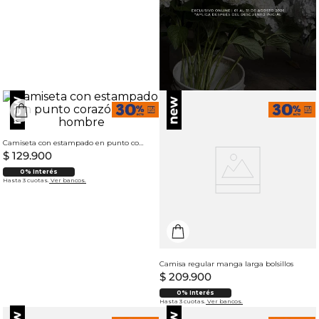
Camiseta con estampado en punto corazón para hombre
$
129
.
900
0% Interés
Hasta 3 cuotas.
Ver bancos.
Camisa regular manga larga bolsillos
$
209
.
900
0% Interés
Hasta 3 cuotas.
Ver bancos.