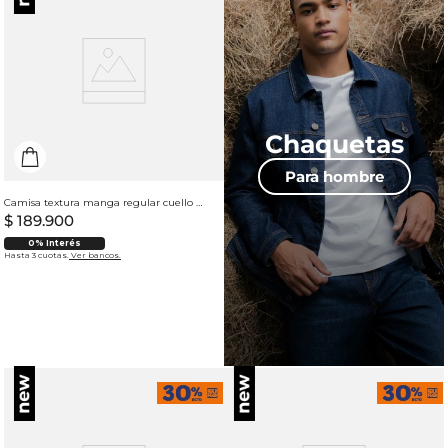
Chaquetas
Para hombre
Camisa textura manga regular cuello resort para hombre
$
189
.
900
0% Interés
Hasta 3 cuotas.
Ver bancos.