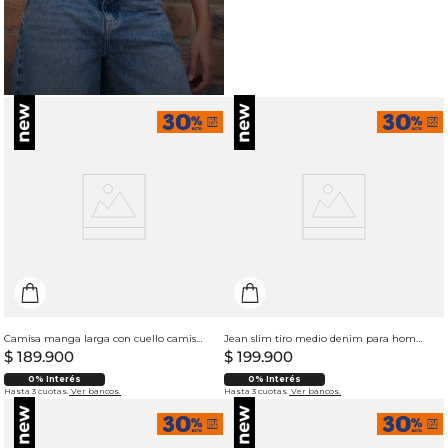
Camisa manga larga con cuello camisero para hombre
Jean slim tiro medio denim para hombre
$
189
.
900
$
199
.
900
0% Interés
0% Interés
Hasta 3 cuotas.
Ver bancos.
Hasta 3 cuotas.
Ver bancos.