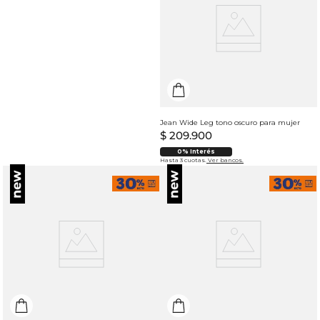
Jean Wide Leg tono oscuro para mujer
$
209
.
900
0% Interés
Hasta 3 cuotas.
Ver bancos.