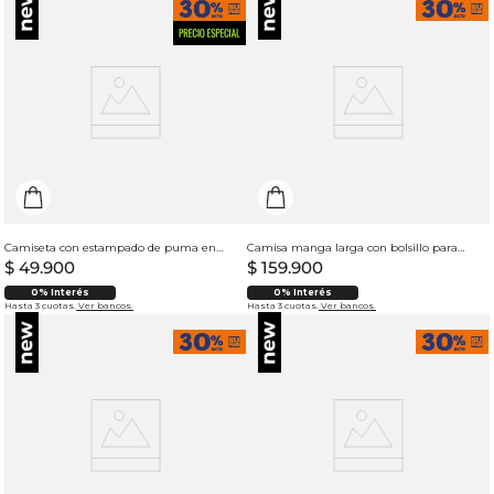
Camiseta con estampado de puma en punto corazón para mujer
Camisa manga larga con bolsillo para hombre
$
49
.
900
$
159
.
900
0% Interés
0% Interés
Hasta 3 cuotas.
Ver bancos.
Hasta 3 cuotas.
Ver bancos.