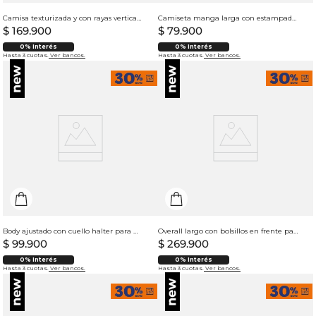
Camisa texturizada y con rayas verticales para hombre
Camiseta manga larga con estampado para mujer
$
169
.
900
$
79
.
900
0% Interés
0% Interés
Hasta 3 cuotas.
Ver bancos.
Hasta 3 cuotas.
Ver bancos.
Body ajustado con cuello halter para mujer
Overall largo con bolsillos en frente para mujer
$
99
.
900
$
269
.
900
0% Interés
0% Interés
Hasta 3 cuotas.
Ver bancos.
Hasta 3 cuotas.
Ver bancos.