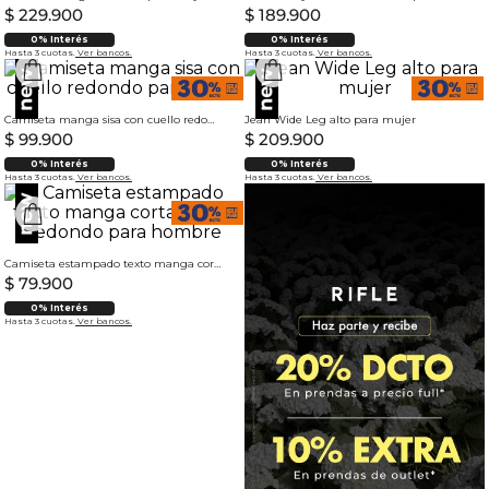
$
229
.
900
$
189
.
900
0% Interés
0% Interés
Hasta 3 cuotas.
Ver bancos.
Hasta 3 cuotas.
Ver bancos.
Camiseta manga sisa con cuello redondo para mujer
Jean Wide Leg alto para mujer
$
99
.
900
$
209
.
900
0% Interés
0% Interés
Hasta 3 cuotas.
Ver bancos.
Hasta 3 cuotas.
Ver bancos.
Camiseta estampado texto manga corta cuello redondo para hombre
$
79
.
900
0% Interés
Hasta 3 cuotas.
Ver bancos.