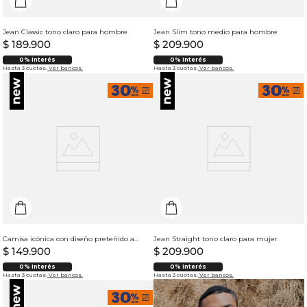
Jean Classic tono claro para hombre
Jean Slim tono medio para hombre
$
189
.
900
$
209
.
900
0% Interés
0% Interés
Hasta 3 cuotas.
Ver bancos.
Hasta 3 cuotas.
Ver bancos.
Camisa icónica con diseño preteñido a rayas para mujer
Jean Straight tono claro para mujer
$
149
.
900
$
209
.
900
0% Interés
0% Interés
Hasta 3 cuotas.
Ver bancos.
Hasta 3 cuotas.
Ver bancos.