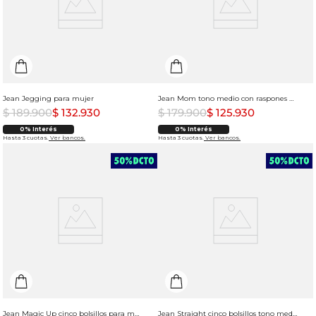
Jean Jegging para mujer
Jean Mom tono medio con raspones para mujer
$
189
.
900
$
132
.
930
$
179
.
900
$
125
.
930
0% Interés
0% Interés
Hasta 3 cuotas.
Ver bancos.
Hasta 3 cuotas.
Ver bancos.
Jean Magic Up cinco bolsillos para mujer
Jean Straight cinco bolsillos tono medio para mujer