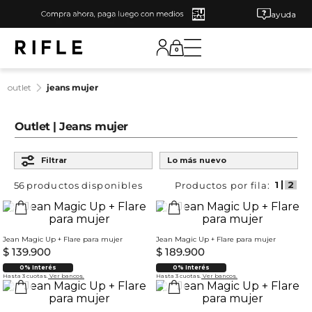
ayuda
0
outlet
jeans mujer
Outlet | Jeans mujer
Ordenar por
Filtrar
Lo más nuevo
56
productos
Jean Magic Up + Flare para mujer
Jean Magic Up + Flare para mujer
$
139
.
900
$
189
.
900
0% Interés
0% Interés
Hasta 3 cuotas.
Ver bancos.
Hasta 3 cuotas.
Ver bancos.