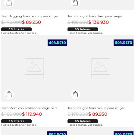
Jean Jegging tono oscuro para mujer
Jean Straight tono claro para mujer
$
179
.
900
$
89
.
950
$
199
.
900
$
139
.
930
0% Interés
0% Interés
Hasta 3 cuotas.
Ver bancos.
Hasta 3 cuotas.
Ver bancos.
Jean Mom con acabado vintage para mujer
Jean Straight tono oscuro para mujer
$
199
.
900
$
119
.
940
$
179
.
900
$
89
.
950
0% Interés
0% Interés
Hasta 3 cuotas.
Ver bancos.
Hasta 3 cuotas.
Ver bancos.