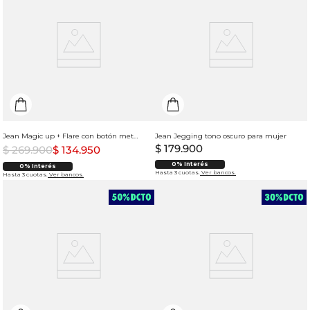
Jean Magic up + Flare con botón metalico para mujer
Jean Jegging tono oscuro para mujer
$
179
.
900
$
269
.
900
$
134
.
950
0% Interés
0% Interés
Hasta 3 cuotas.
Ver bancos.
Hasta 3 cuotas.
Ver bancos.