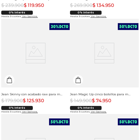
$
239
.
900
$
119
.
950
$
269
.
900
$
134
.
950
0% Interés
0% Interés
Hasta 3 cuotas.
Ver bancos.
Hasta 3 cuotas.
Ver bancos.
Jean Skinny con acabado raw para mujer
Jean Magic Up cinco bolsillos para mujer
$
179
.
900
$
125
.
930
$
149
.
900
$
74
.
950
0% Interés
0% Interés
Hasta 3 cuotas.
Ver bancos.
Hasta 3 cuotas.
Ver bancos.