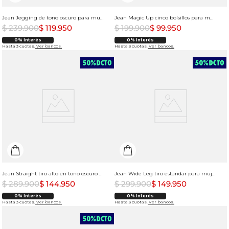
Jean Jegging de tono oscuro para mujer
Jean Magic Up cinco bolsillos para mujer
$
239
.
900
$
119
.
950
$
199
.
900
$
99
.
950
0% Interés
0% Interés
Hasta 3 cuotas.
Ver bancos.
Hasta 3 cuotas.
Ver bancos.
Jean Straight tiro alto en tono oscuro para mujer
Jean Wide Leg tiro estándar para mujer
$
289
.
900
$
144
.
950
$
299
.
900
$
149
.
950
0% Interés
0% Interés
Hasta 3 cuotas.
Ver bancos.
Hasta 3 cuotas.
Ver bancos.