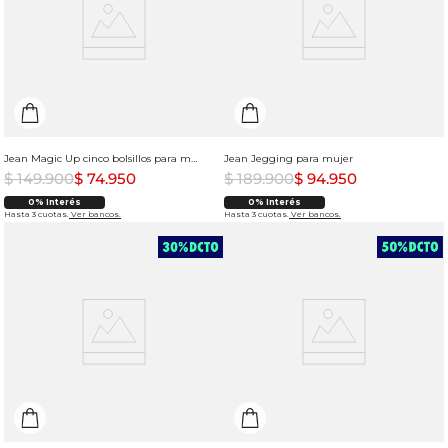
Jean Magic Up cinco bolsillos para mujer
Jean Jegging para mujer
$
149
.
900
$
74
.
950
$
189
.
900
$
94
.
950
0% Interés
0% Interés
Hasta 3 cuotas.
Ver bancos.
Hasta 3 cuotas.
Ver bancos.