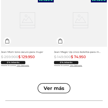
Jean Mom tono oscuro para mujer
Jean Magic Up cinco bolsillos para mujer
$
259
.
900
$
129
.
950
$
149
.
900
$
74
.
950
0% Interés
0% Interés
Hasta 3 cuotas.
Ver bancos.
Hasta 3 cuotas.
Ver bancos.