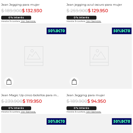
Jean Jegging para mujer
Jean jegging azul oscuro para mujer
$
189
.
900
$
132
.
930
$
259
.
900
$
129
.
950
0% Interés
0% Interés
Hasta 3 cuotas.
Ver bancos.
Hasta 3 cuotas.
Ver bancos.
Jean Magic Up cinco bolsillos para mujer
Jean Jegging para mujer
$
239
.
900
$
119
.
950
$
189
.
900
$
94
.
950
0% Interés
0% Interés
Hasta 3 cuotas.
Ver bancos.
Hasta 3 cuotas.
Ver bancos.