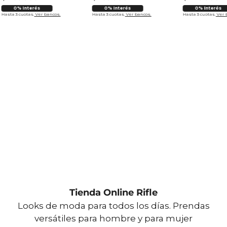
0% Interés
0% Interés
0% Interés
Hasta 3 cuotas.
Ver bancos.
Hasta 3 cuotas.
Ver bancos.
Hasta 3 cuotas.
Ver 
Tienda Online Rifle
Looks de moda para todos los días. Prendas
versátiles para hombre y para mujer