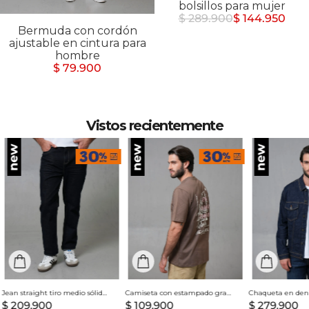
bolsillos para mujer
$ 289.900
$ 144.950
Bermuda con cordón
ajustable en cintura para
hombre
$ 79.900
Vistos recientemente
Jean straight tiro medio sólido para hombre
Camiseta con estampado grande en espalda para hombre
$
209
.
900
$
109
.
900
$
279
.
900