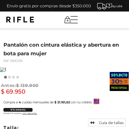
ayuda
0
Pantalón con cintura elástica y abertura en
bota para mujer
Ref:
260G050
$
139
.
900
$
69
.
950
Compra a
4
cuotas mensuales de
$ 21.161,62
con tu crédito
0% Interés
Hasta 3 cuotas.
Ver bancos.
Guía de tallas