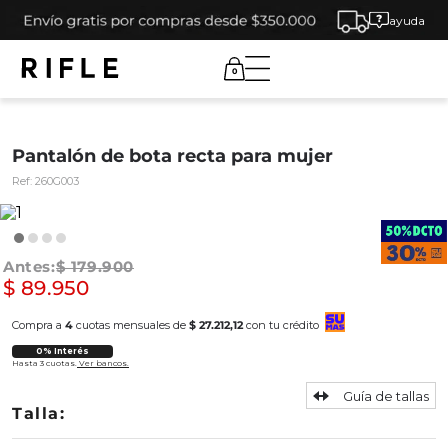
ayuda
0
Pantalón de bota recta para mujer
Ref:
260G003
$
179
.
900
$
89
.
950
Compra a
4
cuotas mensuales de
$ 27.212,12
con tu crédito
0% Interés
Hasta 3 cuotas.
Ver bancos.
Guía de tallas