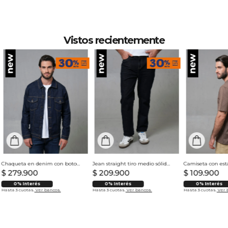
PROFESIONAL: No limpieza en seco.
Vistos recientemente
Chaqueta en denim con botones para hombre
Jean straight tiro medio sólido para hombre
$
279
.
900
$
209
.
900
$
109
.
900
0% Interés
0% Interés
0% Interés
Hasta 3 cuotas.
Ver bancos.
Hasta 3 cuotas.
Ver bancos.
Hasta 3 cuotas.
Ver 