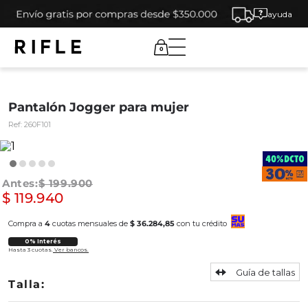
ayuda
0
Pantalón Jogger para mujer
Ref:
260F101
$
199
.
900
$
119
.
940
Compra a
4
cuotas mensuales de
$ 36.284,85
con tu crédito
0% Interés
Hasta 3 cuotas.
Ver bancos.
Guía de tallas