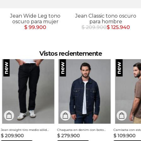
Jean Wide Leg tono
Jean Classic tono oscuro
oscuro para mujer
para hombre
$ 99.900
$ 209.900
$ 125.940
Vistos recientemente
Jean straight tiro medio sólido para hombre
Chaqueta en denim con botones para hombre
$
209
.
900
$
279
.
900
$
109
.
900