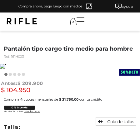
ayuda
0
Pantalón tipo cargo tiro medio para hombre
Ref:
161H003
$
209
.
900
$
104
.
950
Compra a
4
cuotas mensuales de
$ 31.750,00
con tu crédito
0% Interés
Hasta 3 cuotas.
Ver bancos.
Guía de tallas