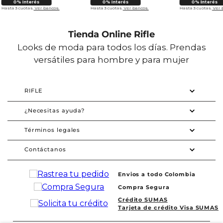
0% Interés
0% Interés
0% Interés
Hasta 3 cuotas.
Ver bancos.
Hasta 3 cuotas.
Ver bancos.
Hasta 3 cuotas.
Ver 
Tienda Online Rifle
Looks de moda para todos los días. Prendas
versátiles para hombre y para mujer
RIFLE
¿Necesitas ayuda?
Términos legales
Contáctanos
Envios a todo Colombia
Compra Segura
Crédito SUMAS
Tarjeta de crédito Visa SUMAS