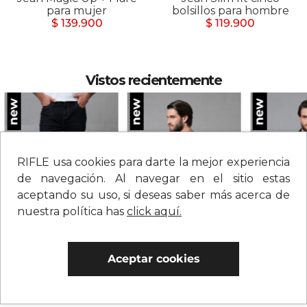
para mujer
bolsillos para hombre
$ 139.900
$ 119.900
Vistos recientemente
RIFLE usa cookies para darte la mejor experiencia
de navegación. Al navegar en el sitio estas
aceptando su uso, si deseas saber más acerca de
nuestra política has
click aquí.
Jean straight tiro medio sólido para hombre
Camiseta con estampado grande en espalda para hombre
Aceptar cookies
$
209
.
900
$
109
.
900
$
279
.
900
0% Interés
0% Interés
0% Interés
Hasta 3 cuotas.
Ver bancos.
Hasta 3 cuotas.
Ver bancos.
Hasta 3 cuotas.
Ver 