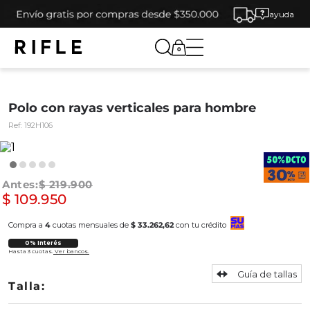
ayuda
0
Polo con rayas verticales para hombre
Ref:
192H106
$
219
.
900
$
109
.
950
Compra a
4
cuotas mensuales de
$ 33.262,62
con tu crédito
0% Interés
Hasta 3 cuotas.
Ver bancos.
Guía de tallas