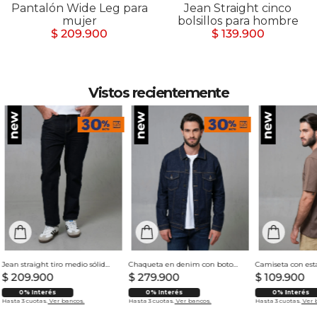
Pantalón Wide Leg para
Jean Straight cinco
mujer
bolsillos para hombre
$ 209.900
$ 139.900
Vistos recientemente
Jean straight tiro medio sólido para hombre
Chaqueta en denim con botones para hombre
$
209
.
900
$
279
.
900
$
109
.
900
0% Interés
0% Interés
0% Interés
Hasta 3 cuotas.
Ver bancos.
Hasta 3 cuotas.
Ver bancos.
Hasta 3 cuotas.
Ver 