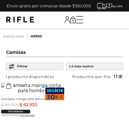
ayuda
0
precios bajos
49900
Camisas
Ordenar por
Filtrar
Lo más nuevo
1
producto
Camiseta manga corta para hombre
$
89
.
900
$
62
.
930
0% Interés
Hasta 3 cuotas.
Ver bancos.