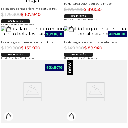
Falda larga color azul para mujer
$
179
.
900
$
89
.
950
Falda con bordado floral y abertura frontal para mujer
$
179
.
900
$
107
.
940
0% Interés
Hasta 3 cuotas.
Ver bancos.
0% Interés
Hasta 3 cuotas.
Ver bancos.
Falda larga en denim con cinco bolsillos para mujer
Falda larga con abertura frontal para mujer
$
199
.
900
$
159
.
920
$
149
.
900
$
89
.
940
0% Interés
0% Interés
Hasta 3 cuotas.
Ver bancos.
Hasta 3 cuotas.
Ver bancos.