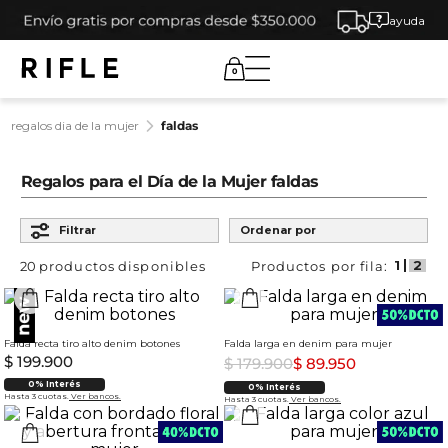
ayuda
0
regalos dia de la mujer
faldas
Regalos para el Día de la Mujer faldas
Filtrar
Ordenar por
20
productos
Falda recta tiro alto denim botones
Falda larga en denim para mujer
$
199
.
900
$
179
.
900
$
89
.
950
0% Interés
0% Interés
Hasta 3 cuotas.
Ver bancos.
Hasta 3 cuotas.
Ver bancos.