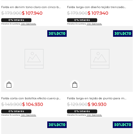
Falda en denim tono claro con cinco bolsillos para mujer
Falda larga con diseño tejido trenzado para mujer
$
179
.
900
$
107
.
940
$
179
.
900
$
107
.
940
0% Interés
0% Interés
Hasta 3 cuotas.
Ver bancos.
Hasta 3 cuotas.
Ver bancos.
Falda corta con bolsillos efecto cuero para mujer
Falda larga en tejido de punto para mujer
$
149
.
900
$
104
.
930
$
129
.
900
$
90
.
930
0% Interés
0% Interés
Hasta 3 cuotas.
Ver bancos.
Hasta 3 cuotas.
Ver bancos.