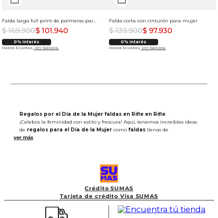
Falda larga full print de palmeras para mujer
Falda corta con cinturón para mujer
$
169
.
900
$
101
.
940
$
139
.
900
$
97
.
930
0% Interés
0% Interés
Hasta 3 cuotas.
Ver bancos.
Hasta 3 cuotas.
Ver bancos.
Regalos por el Día de la Mujer faldas en Rifle en Rifle
¡Celebra la feminidad con estilo y frescura! Aquí, tenemos increíbles ideas
de
regalos para el Día de la Mujer
como
faldas
llenas de
personalidad.
Crédito SUMAS
Tarjeta de crédito Visa SUMAS