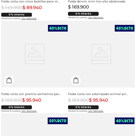
Falda corta con cinco bolsillos para mujer
Falda denim mini tiro alto abotonada
$
169
.
900
$
149
.
900
$
89
.
940
0% Interés
0% Interés
Hasta 3 cuotas.
Ver bancos.
Hasta 3 cuotas.
Ver bancos.
Falda corta con pretina asimétrica para mujer
Falda corta con estampado animal print para mujer
$
159
.
900
$
95
.
940
$
159
.
900
$
95
.
940
0% Interés
0% Interés
Hasta 3 cuotas.
Ver bancos.
Hasta 3 cuotas.
Ver bancos.