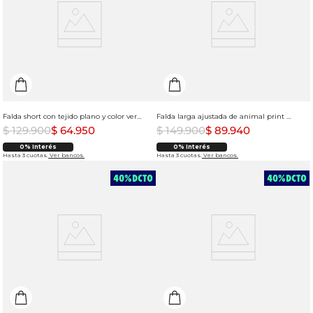
Falda short con tejido plano y color verde para mujer
Falda larga ajustada de animal print para mujer
$
129
.
900
$
64
.
950
$
149
.
900
$
89
.
940
0% Interés
0% Interés
Hasta 3 cuotas.
Ver bancos.
Hasta 3 cuotas.
Ver bancos.