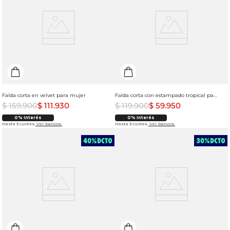
Falda corta en velvet para mujer
Falda corta con estampado tropical para mujer
$
159
.
900
$
111
.
930
$
119
.
900
$
59
.
950
0% Interés
0% Interés
Hasta 3 cuotas.
Ver bancos.
Hasta 3 cuotas.
Ver bancos.