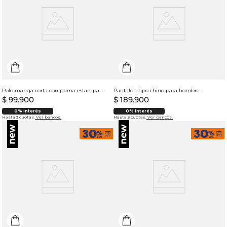
Polo manga corta con puma estampado para hombre
Pantalón tipo chino para hombre
$
99
.
900
$
189
.
900
0% Interés
0% Interés
Hasta 3 cuotas.
Ver bancos.
Hasta 3 cuotas.
Ver bancos.