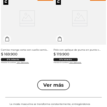
Camisa manga corta con cuello camisero para hombre
Polo con aplique de puma en punto corazón para hombre
$
169
.
900
$
119
.
900
0% Interés
0% Interés
Hasta 3 cuotas.
Ver bancos.
Hasta 3 cuotas.
Ver bancos.
La moda masculina se transforma constantemente, entregándonos