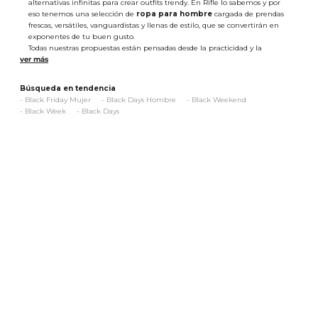
alternativas infinitas para crear outfits trendy. En Rifle lo sabemos y por
eso tenemos una selección de
ropa para hombre
cargada de prendas
frescas, versátiles, vanguardistas y llenas de estilo, que se convertirán en
exponentes de tu buen gusto.
Todas nuestras propuestas están pensadas desde la practicidad y la
innovación, inspirándonos siempre en el amplio abanico de posibilidades
que nos ofrece el mundo de la moda.
Ropa casual para hombre
Búsqueda en tendencia
Las
camisetas para hombre
son de esas piezas top en los looks casuales.
-
Black Friday Mujer
-
Black Days Hombre
-
Black Weekend
Aquí, son protagonistas las de cuello redondo y manga corta, que se
-
Black Week
-
Black Days
presentan en diferentes tallas y siluetas con estampados tipográficos,
rayas o bloques de color. Pero si buscas algo un poco más sobrio, te
ofrecemos opciones manga larga, monocromáticas o en dos tonos,
adecuadas para esos días fríos.
De igual forma, las
camisas para hombre
llegan a Rifle en fits de manga
larga y corta con diseños de fondo entero, así como con prints naturales y
geométricos. Sin duda, estas resultan ideales para combinar en pintas
semiformales y business casual.
Por otro lado, no olvidamos a los
pantalones para hombre
, esos clásicos
infaltables que te harán ver increíble en un brunch, una salida con
amigos o una reunión familiar.
Ropa para hombre juvenil
Con nuestra apuesta de ropa juvenil buscamos que tus atuendos
marquen tendencia en cualquier lugar. Así lo demuestra nuestra
variedad de
chaquetas para hombre
en denim, drill o acolchadas, con
una energía cool que evoca vitalidad.
También, contamos con
jeans para hombre
super cómodos y fáciles de
llevar con todo tipo de superiores. Puedes elegir desde cortes slim y