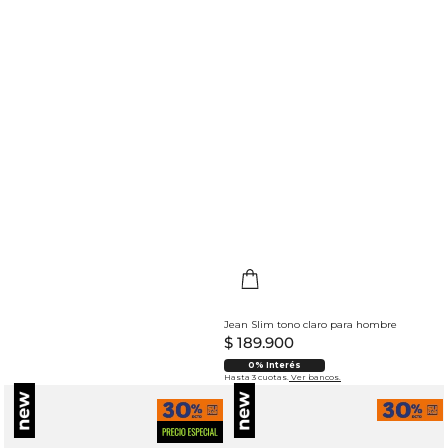
Jean Slim tono claro para hombre
$
189
.
900
0% Interés
Hasta 3 cuotas.
Ver bancos.