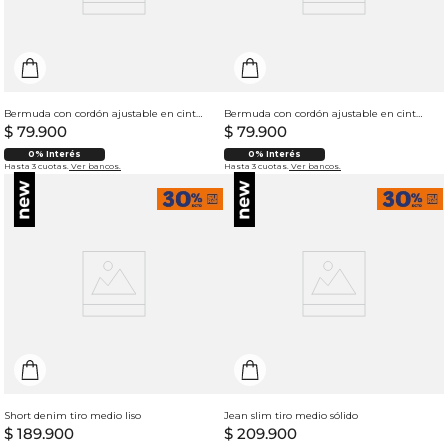
Bermuda con cordón ajustable en cintura para hombre
Bermuda con cordón ajustable en cintura para hombre
$
79
.
900
$
79
.
900
0% Interés
0% Interés
Hasta 3 cuotas.
Ver bancos.
Hasta 3 cuotas.
Ver bancos.
Short denim tiro medio liso
Jean slim tiro medio sólido
$
189
.
900
$
209
.
900