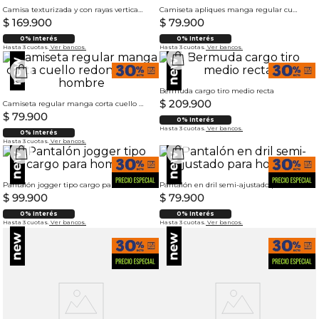
Camisa texturizada y con rayas verticales para hombre
Camiseta apliques manga regular cuello redondo para hombre
$
169
.
900
$
79
.
900
0% Interés
0% Interés
Hasta 3 cuotas.
Ver bancos.
Hasta 3 cuotas.
Ver bancos.
Bermuda cargo tiro medio recta
$
209
.
900
Camiseta regular manga corta cuello redondo para hombre
$
79
.
900
0% Interés
Hasta 3 cuotas.
Ver bancos.
0% Interés
Hasta 3 cuotas.
Ver bancos.
Pantalón jogger tipo cargo para hombre
Pantalón en dril semi-ajustado para hombre
$
99
.
900
$
79
.
900
0% Interés
0% Interés
Hasta 3 cuotas.
Ver bancos.
Hasta 3 cuotas.
Ver bancos.