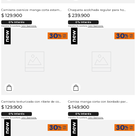
Camiseta oversize manga corta estampado tipográfico para hombre
Chaqueta acolchada regular para hombre
$
129
.
900
$
239
.
900
0% Interés
0% Interés
Hasta 3 cuotas.
Ver bancos.
Hasta 3 cuotas.
Ver bancos.
Camiseta texturizada con ribete de contraste en cuello para hombre
Camisa manga corta con bordado para hombre
$
129
.
900
$
149
.
900
0% Interés
0% Interés
Hasta 3 cuotas.
Ver bancos.
Hasta 3 cuotas.
Ver bancos.