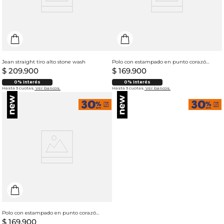
Jean straight tiro alto stone wash
Polo con estampado en punto corazón para hombre
$
209
.
900
$
169
.
900
0% Interés
0% Interés
Hasta 3 cuotas.
Ver bancos.
Hasta 3 cuotas.
Ver bancos.
Polo con estampado en punto corazón para hombre
$
169
.
900