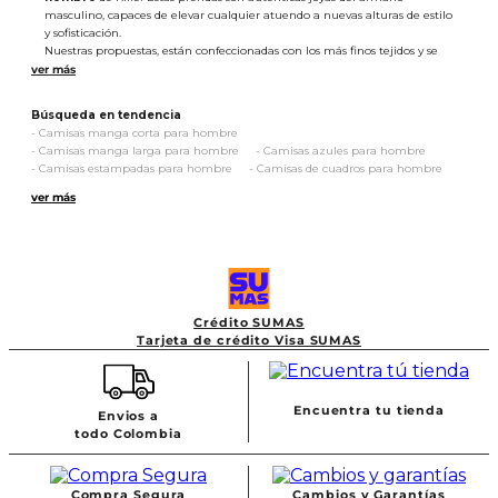
masculino, capaces de elevar cualquier atuendo a nuevas alturas de estilo
y sofisticación.
Nuestras propuestas, están confeccionadas con los más finos tejidos y se
distinguen por su impecable calidad. Cada costura y detalle está
cuidadosamente diseñado para brindarte piezas que te hagan sentir
bien en diferentes momentos.
Búsqueda en tendencia
Al estar elaboradas bajo un color que transmite vanguardismo, seguridad
-
Camisas manga corta para hombre
y neutralidad, prometen convertirse en las mejores aliadas para outfits
-
Camisas manga larga para hombre
-
Camisas azules para hombre
que te harán destacar en donde estés.
-
Camisas estampadas para hombre
-
Camisas de cuadros para hombre
Por ejemplo, llevarlas con
pantalones de vestir
en tonos oscuros y zapatos
-
Camisas de rayas para hombre
-
Camisas leñadoras para hombre
te dará como resultado looks semi formales de tinte elegant sport,
ver más
-
Camisas slim fit para hombre
-
Camisas Oxford para Hombre
perfectos para una reunión de negocios o cena súper especial.
Ahora, si buscas una pinta street & relax, simplemente llévalas con
jeans
,
zapatillas y así, formarás un conjunto top para salir de fiesta.
No cabe duda que las
camisas blancas de hombre
de nuestra tienda
online son una expresión de tu personalidad y estilo. Descubre su magia
y desata tu creatividad al combinarlas, ¡llegó el momento de tener las
tuyas!
Crédito SUMAS
Tarjeta de crédito Visa SUMAS
Encuentra tu tienda
Envios a
todo Colombia
Compra Segura
Cambios y Garantías