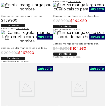
Hasta 3 cuotas.
Ver bancos.
Camisa manga larga para hombre
Camisa manga larga con cuello calsico para hombre
$
159
.
900
$
289
.
900
$
144
.
950
0% Interés
0% Interés
Hasta 3 cuotas.
Ver bancos.
Hasta 3 cuotas.
Ver bancos.
Camisa manga corta con bordado para hombre
$
149
.
900
$
104
.
930
Camisa regular manga larga cuello camisero para hombre
$
209
.
900
$
167
.
920
0% Interés
Hasta 3 cuotas.
Ver bancos.
0% Interés
Hasta 3 cuotas.
Ver bancos.