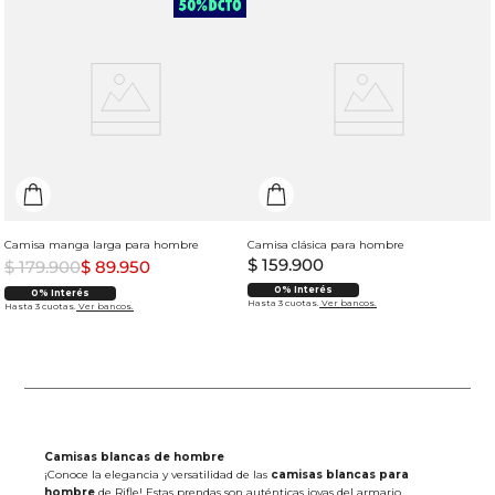
Camisa manga larga para hombre
Camisa clásica para hombre
$
159
.
900
$
179
.
900
$
89
.
950
0% Interés
0% Interés
Hasta 3 cuotas.
Ver bancos.
Hasta 3 cuotas.
Ver bancos.
Camisas blancas de hombre
¡Conoce la elegancia y versatilidad de las
camisas blancas para
hombre
de Rifle! Estas prendas son auténticas joyas del armario