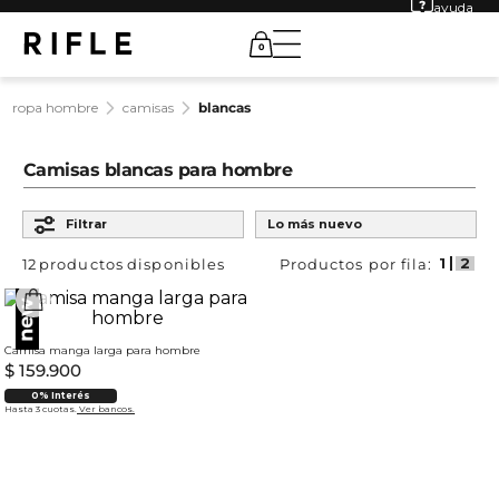
ayuda
0
ropa hombre
camisas
blancas
Camisas blancas para hombre
Ordenar por
Filtrar
Lo más nuevo
12
productos
Camisa manga larga para hombre
$
159
.
900
0% Interés
Hasta 3 cuotas.
Ver bancos.