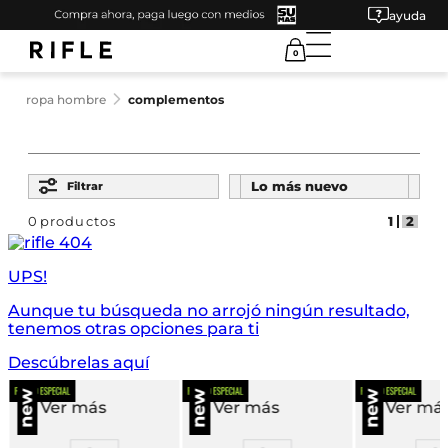
ayuda
0
ropa hombre
complementos
Ordenar por
Lo más nuevo
Filtrar
0
productos
UPS!
Aunque tu búsqueda no arrojó ningún resultado,
tenemos otras opciones para ti
Descúbrelas aquí
Ver más
Ver más
Ver má