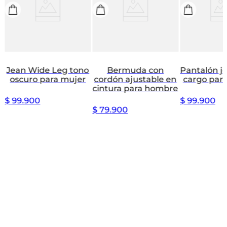
Jean Wide Leg tono
Bermuda con
Pantalón j
oscuro para mujer
cordón ajustable en
cargo par
cintura para hombre
$
99
.
900
$
99
.
900
$
79
.
900