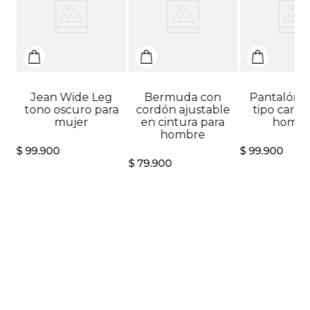
Jean Wide Leg
Bermuda con
Pantalón j
tono oscuro para
cordón ajustable
tipo cargo
mujer
en cintura para
hombr
hombre
$
99
.
900
$
99
.
900
$
79
.
900